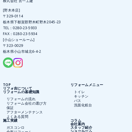
株式会社 宮一工建
[野木本店]
〒329-0114
栃木県下都賀郡野木町野木2045-23
TEL：
0280-23-5933
FAX：0280-23-5934
[小山ショールーム]
〒323-0029
栃木県小山市城北6-4-2
TOP
リフォームメニュー
リフォ吉について
リフォームの基礎知識
トイレ
キッチン
リフォームの流れ
バス
リフォーム会社の選び方
洗面化粧台
保証
アフターメンテナンス
よくある質問
施工実績
コラム
会社案内
ガスコンロ
スタッフ紹介
ショールーム
全面リフォーム