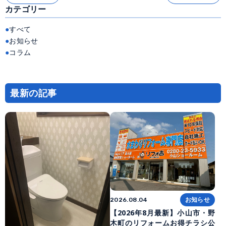
稿
カテゴリー
ナ
ビ
ゲ
ー
すべて
シ
ョ
お知らせ
ン
コラム
最新の記事
お知らせ
2026.08.04
【2026年8月最新】小山市・野
木町のリフォームお得チラシ公