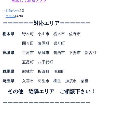
相談してみる＞＞＞
お知らせ
(49)
コラム
(420)
ーー
ーーー
ー対応エリアーー
ー
ー
ー
ー
栃木県
野木町 小山市 栃木市 佐野市
間々田 藤岡町 岩舟町
茨城県
古河市 結城市 筑西市 下妻市 新古河
五霞町 八千代町
群馬県
館林市 板倉町 明和町
埼玉県
久喜市 羽生市 柳生 加須市 栗橋
その他 近隣エリア ご相談下さい！
ーーーーーーーーーーー
ー
ーー
ーーー