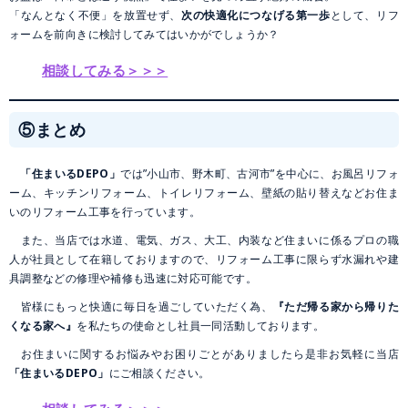
「なんとなく不便」を放置せず、
次の快適化につなげる第一歩
として、リフ
ォームを前向きに検討してみてはいかがでしょうか？
相談してみる＞＞＞
⑤まとめ
「住まいるDEPO」
では”小山市、野木町、古河市”を中心に、お風呂リフォ
ーム、キッチンリフォーム、トイレリフォーム、壁紙の貼り替えなどお住ま
いのリフォーム工事を行っています。
また、当店では水道、電気、ガス、大工、内装など住まいに係るプロの職
人が社員として在籍しておりますので、リフォーム工事に限らず水漏れや建
具調整などの修理や補修も迅速に対応可能です。
皆様にもっと快適に毎日を過ごしていただく為、
『ただ帰る家から帰りた
くなる家へ』
を私たちの使命とし社員一同活動しております。
お住まいに関するお悩みやお困りごとがありましたら是非お気軽に当店
「住まいるDEPO」
にご相談ください。