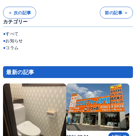
＜ 次の記事
前の記事 ＞
投
稿
カテゴリー
ナ
ビ
ゲ
ー
すべて
シ
ョ
お知らせ
ン
コラム
最新の記事