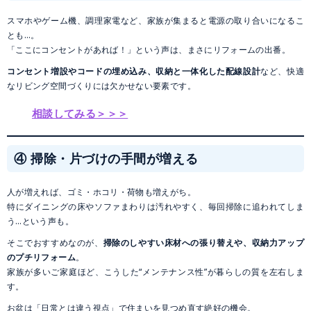
スマホやゲーム機、調理家電など、家族が集まると電源の取り合いになるこ
とも…。
「ここにコンセントがあれば！」という声は、まさにリフォームの出番。
コンセント増設やコードの埋め込み、収納と一体化した配線設計
など、快適
なリビング空間づくりには欠かせない要素です。
相談してみる＞＞＞
④ 掃除・片づけの手間が増える
人が増えれば、ゴミ・ホコリ・荷物も増えがち。
特にダイニングの床やソファまわりは汚れやすく、毎回掃除に追われてしま
う…という声も。
そこでおすすめなのが、
掃除のしやすい床材への張り替えや、収納力アップ
のプチリフォーム
。
家族が多いご家庭ほど、こうした“メンテナンス性”が暮らしの質を左右しま
す。
お盆は「日常とは違う視点」で住まいを見つめ直す絶好の機会。