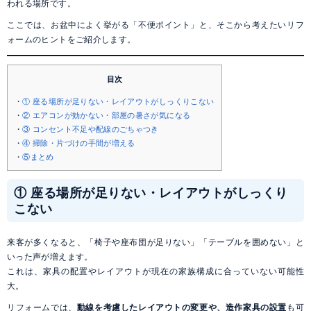
われる場所です。
ここでは、お盆中によく挙がる「不便ポイント」と、そこから考えたいリフ
ォームのヒントをご紹介します。
目次
① 座る場所が足りない・レイアウトがしっくりこない
② エアコンが効かない・部屋の暑さが気になる
③ コンセント不足や配線のごちゃつき
④ 掃除・片づけの手間が増える
⑤まとめ
① 座る場所が足りない・レイアウトがしっくり
こない
来客が多くなると、「椅子や座布団が足りない」「テーブルを囲めない」と
いった声が増えます。
これは、家具の配置やレイアウトが現在の家族構成に合っていない可能性
大。
リフォームでは、
動線を考慮したレイアウトの変更や、造作家具の設置
も可