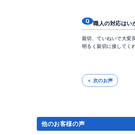
職人の対応はい
親切、ていねいで大変
明るく親切に接してく
＜ 次のお声
投
稿
ナ
ビ
ゲ
ー
シ
ョ
ン
他のお客様の声