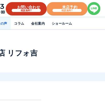
3
お問い合わせ
来店予約
相談無料!!
相談無料!!
00
様の声
コラム
会社案内
ショールーム
店 リフォ吉