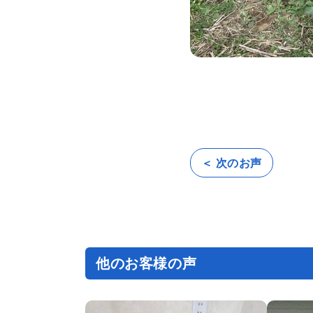
＜ 次のお声
投
稿
ナ
ビ
ゲ
ー
シ
ョ
ン
他のお客様の声