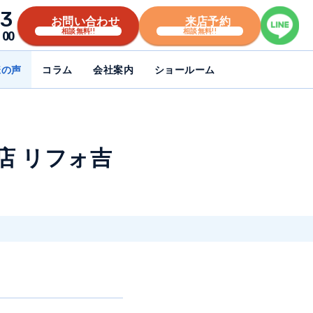
3
お問い合わせ
来店予約
相談無料!!
相談無料!!
00
様の声
コラム
会社案内
ショールーム
店 リフォ吉