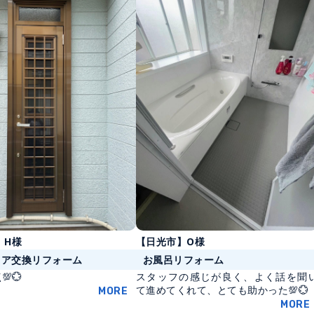
】H様
【日光市】O様
ドア交換リフォーム
お風呂リフォーム
💯💮
スタッフの感じが良く、よく話を聞
て進めてくれて、とても助かった💯💮
MORE
MORE