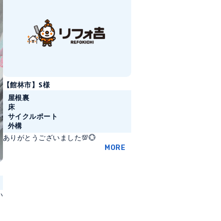
【館林市】S様
屋根裏
床
サイクルポート
外構
ありがとうございました💯💮
MORE
い