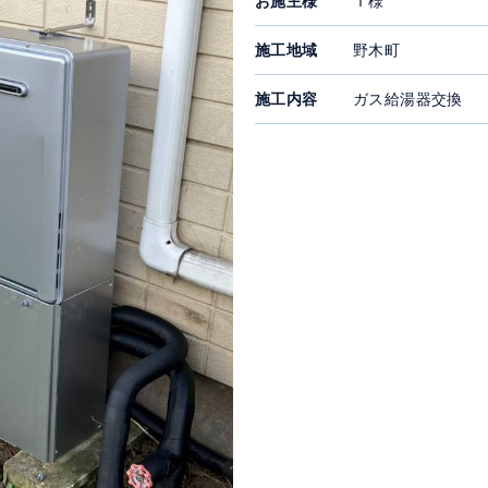
お施主様
Ｔ様
施工地域
野木町
施工内容
ガス給湯器交換