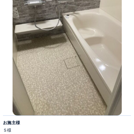
お施主様
Ｓ様