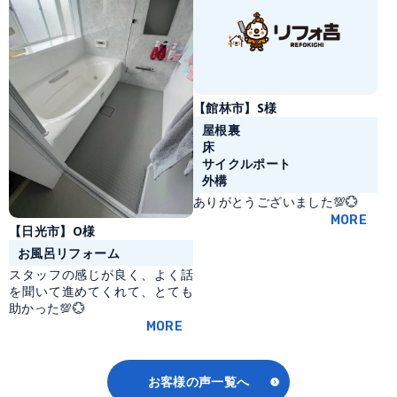
【館林市】S様
屋根裏
床
サイクルポート
外構
ありがとうございました💯💮
MORE
【日光市】O様
お風呂リフォーム
スタッフの感じが良く、よく話
を聞いて進めてくれて、とても
助かった💯💮
MORE
お客様の声一覧へ