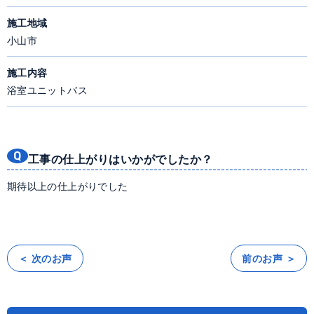
施工地域
小山市
施工内容
浴室ユニットバス
工事の仕上がりはいかがでしたか？
期待以上の仕上がりでした
＜ 次のお声
前のお声 ＞
投
稿
ナ
ビ
ゲ
ー
シ