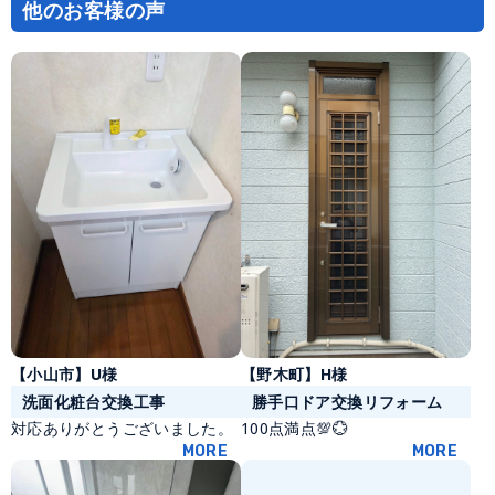
他のお客様の声
ョ
ン
【野木町】H様
【小山市】U様
勝手口ドア交換リフォーム
洗面化粧台交換工事
100点満点💯💮
対応ありがとうございました。
MORE
MORE