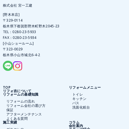
株式会社 宮一工建
[野木本店]
〒329-0114
栃木県下都賀郡野木町野木2045-23
TEL：
0280-23-5933
FAX：0280-23-5934
[小山ショールーム]
〒323-0029
栃木県小山市城北6-4-2
TOP
リフォームメニュー
リフォ吉について
リフォームの基礎知識
トイレ
キッチン
リフォームの流れ
バス
リフォーム会社の選び方
洗面化粧台
保証
アフターメンテナンス
よくある質問
施工実績
コラム
会社案内