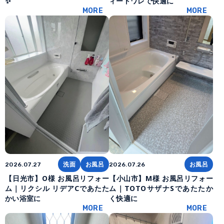
✨
ィートワレで快適に
MORE
MORE
洗面
お風呂
お風呂
2026.07.27
2026.07.26
【日光市】O様 お風呂リフォー
【小山市】M様 お風呂リフォー
ム｜リクシル リデアCであたた
ム｜TOTOサザナSであたたか
かい浴室に
く快適に
MORE
MORE