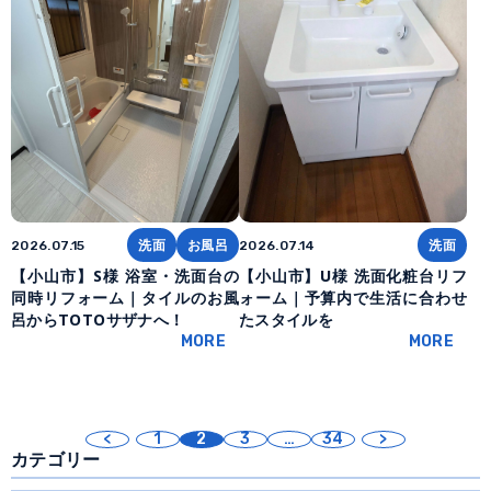
洗面
お風呂
洗面
2026.07.15
2026.07.14
【小山市】S様 浴室・洗面台の
【小山市】U様 洗面化粧台リフ
同時リフォーム｜タイルのお風
ォーム｜予算内で生活に合わせ
呂からTOTOサザナへ！
たスタイルを
MORE
MORE
投
<
1
2
3
…
34
>
稿
カテゴリー
の
ペ
ー