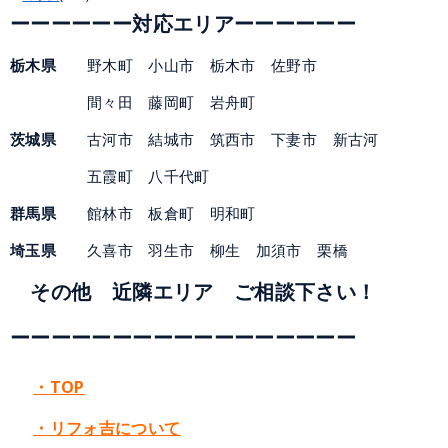
ーー
ーーー
ー対応エリアーー
ー
ー
ー
ー
栃木県
野木町 小山市 栃木市 佐野市
間々田 藤岡町 岩舟町
茨城県
古河市 結城市 筑西市 下妻市 新古河
五霞町 八千代町
群馬県
館林市 板倉町 明和町
埼玉県
久喜市 羽生市 柳生 加須市 栗橋
その他 近隣エリア ご相談下さい！
ーーーーーーーーーーー
ー
ーー
ーーー
・TOP
・リフォ吉について