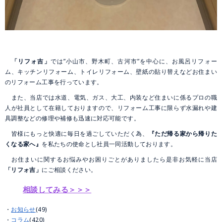
「
リフォ吉
」
では”小山市、野木町、古河市”を中心に、お風呂リフォー
ム、キッチンリフォーム、トイレリフォーム、壁紙の貼り替えなどお住まい
のリフォーム工事を行っています。
また、当店では水道、電気、ガス、大工、内装など住まいに係るプロの職
人が社員として在籍しておりますので、リフォーム工事に限らず水漏れや建
具調整などの修理や補修も迅速に対応可能です。
皆様にもっと快適に毎日を過ごしていただく為、
『ただ帰る家から帰りた
くなる家へ』
を私たちの使命とし社員一同活動しております。
お住まいに関するお悩みやお困りごとがありましたら是非お気軽に当店
「リフォ吉」
にご相談ください。
相談してみる＞＞＞
お知らせ
(49)
コラム
(420)