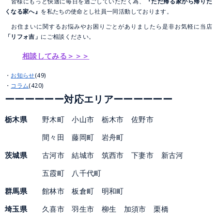
皆様にもっと快適に毎日を過ごしていただく為、
『ただ帰る家から帰りた
くなる家へ』
を私たちの使命とし社員一同活動しております。
お住まいに関するお悩みやお困りごとがありましたら是非お気軽に当店
「リフォ吉」
にご相談ください。
相談してみる＞＞＞
お知らせ
(49)
コラム
(420)
ーー
ーーー
ー対応エリアーー
ー
ー
ー
ー
栃木県
野木町 小山市 栃木市 佐野市
間々田 藤岡町 岩舟町
茨城県
古河市 結城市 筑西市 下妻市 新古河
五霞町 八千代町
群馬県
館林市 板倉町 明和町
埼玉県
久喜市 羽生市 柳生 加須市 栗橋