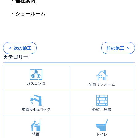
・会社案内
・ショールーム
＜ 次の施工
前の施工 ＞
投
稿
カテゴリー
ナ
ビ
ゲ
ー
シ
ョ
ン
ガスコンロ
全面リフォーム
水回り4点パック
外壁・屋根
洗面
トイレ