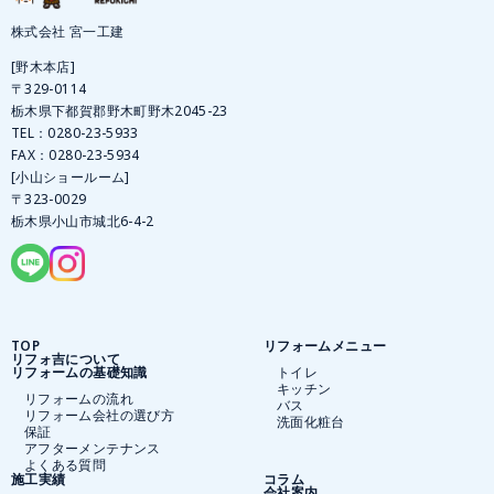
株式会社 宮一工建
[野木本店]
〒329-0114
栃木県下都賀郡野木町野木2045-23
TEL：
0280-23-5933
FAX：0280-23-5934
[小山ショールーム]
〒323-0029
栃木県小山市城北6-4-2
TOP
リフォームメニュー
リフォ吉について
リフォームの基礎知識
トイレ
キッチン
リフォームの流れ
バス
リフォーム会社の選び方
洗面化粧台
保証
アフターメンテナンス
よくある質問
施工実績
コラム
会社案内