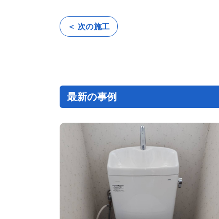
＜ 次の施工
投
稿
ナ
ビ
ゲ
ー
シ
ョ
ン
最新の事例