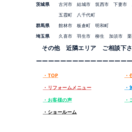
茨城県
古河市 結城市 筑西市 下妻市
五霞町 八千代町
群馬県
館林市 板倉町 明和町
埼玉県
久喜市 羽生市 柳生 加須市 栗
その他 近隣エリア ご相談下
ーーーーーーーーーーー
ー
ーー
ー
・TOP
・
・リフォームメニュー
・
・お客様の声
・
・ショールーム