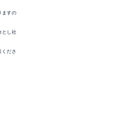
りますの
命とし社
談くださ