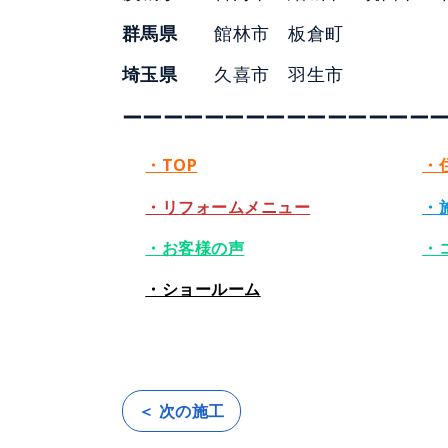
群馬県
館林市 板倉町
埼玉県
久喜市 羽生市
ーーーーーーーーーーーーーーー
・TOP
・
・リフォームメニュー
・
・お客様の声
・
・ショールーム
＜ 次の施工
投
稿