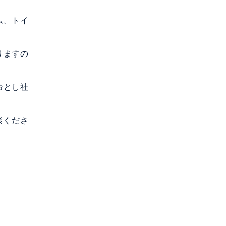
ム、トイ
りますの
命とし社
談くださ