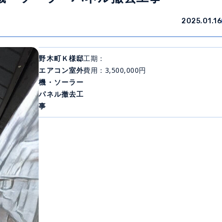
2025.01.16
野木町Ｋ様邸
工期：
エアコン室外
費用：3,500,000円
機・ソーラー
パネル撤去工
事