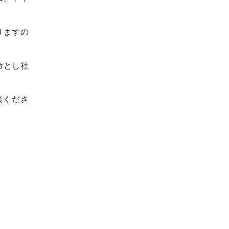
りますの
命とし社
談くださ