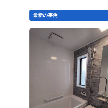
ー
シ
ョ
ン
最新の事例