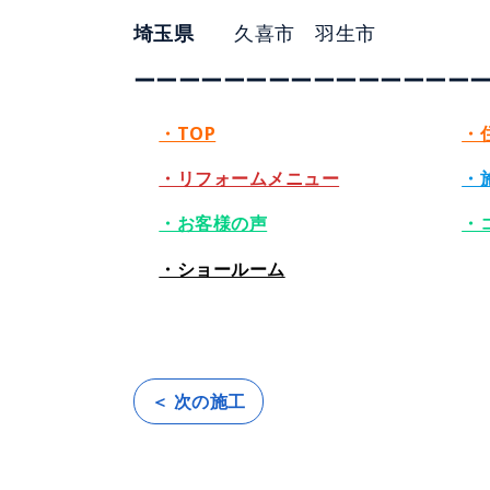
埼玉県
久喜市 羽生市
ーーーーーーーーーーーーーーー
・TOP
・
・リフォームメニュー
・
・お客様の声
・
・ショールーム
＜ 次の施工
投
稿
ナ
ビ
ゲ