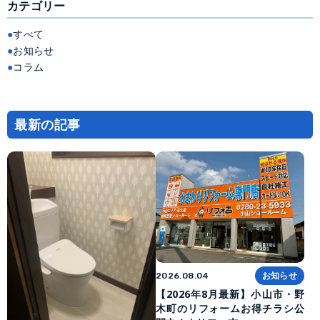
カテゴリー
ナ
ビ
ゲ
ー
すべて
シ
ョ
お知らせ
ン
コラム
最新の記事
お知らせ
2026.08.04
【2026年8月最新】小山市・野
木町のリフォームお得チラシ公