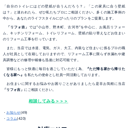
「自分のトイレにはどの壁紙が合うんだろう？」「この家具に合う壁紙
は？」と迷われたら、ぜひ私たちプロにご相談ください。多くの施工事例の
中から、あなたのライフスタイルにぴったりのプランをご提案します。
「リフォ吉」
では”小山市、野木町、古河市”を中心に、お風呂リフォー
ム、キッチンリフォーム、トイレリフォーム、壁紙の貼り替えなどお住まい
のリフォーム工事を行っています。
また、当店では水道、電気、ガス、大工、内装など住まいに係るプロの職
人が社員として在籍しておりますので、リフォーム工事に限らず水漏れや建
具調整などの修理や補修も迅速に対応可能です。
皆様にもっと快適に毎日を過ごしていただく為、
『ただ帰る家から帰りた
くなる家へ』
を私たちの使命とし社員一同活動しております。
お住まいに関するお悩みやお困りごとがありましたら是非お気軽に当店
「リフォ吉」
にご相談ください。
相談してみる＞＞＞
お知らせ
(49)
コラム
(420)