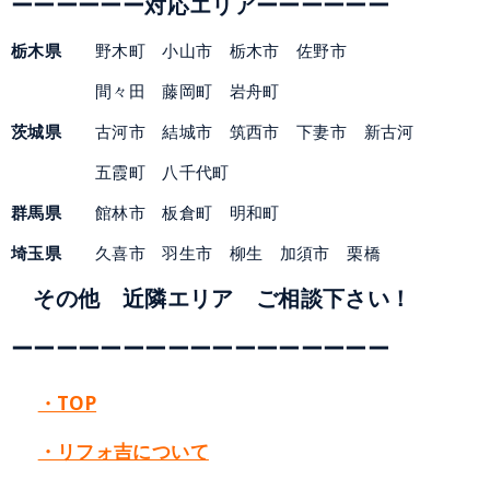
ーー
ーーー
ー対応エリアーー
ー
ー
ー
ー
栃木県
野木町 小山市 栃木市 佐野市
間々田 藤岡町 岩舟町
茨城県
古河市 結城市 筑西市 下妻市 新古河
五霞町 八千代町
群馬県
館林市 板倉町 明和町
埼玉県
久喜市 羽生市 柳生 加須市 栗橋
その他 近隣エリア ご相談下さい！
ーーーーーーーーーーー
ー
ーー
ーーー
・TOP
・リフォ吉について