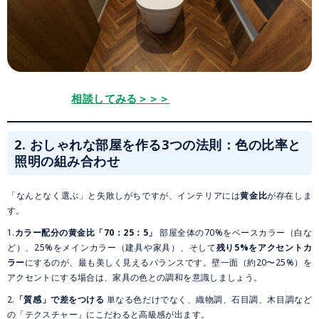
相談してみる＞＞＞
2. おしゃれな部屋を作る3つの法則：色の比率と
照明の組み合わせ
「なんとなく選ぶ」と失敗しがちですが、インテリアには
黄金比
が存在しま
す。
1.
カラー配分の黄金比「70：25：5」
部屋全体の70%をベースカラー（白な
ど）、25%をメインカラー（建具や家具）、そして
残り5%をアクセントカ
ラー
にするのが、最も美しく見えるバランスです。壁一面（約20〜25%）を
アクセントにする場合は、家具の色との調和を意識しましょう。
2.
「質感」で差をつける
単なる色だけでなく、織物調、石目調、木目調など
の「テクスチャー」にこだわると高級感が出ます。