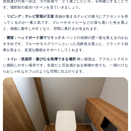
壁紙選びの第一歩は、その部屋で「どう過ごしたいか」を明確にすることで
す。場所別の成功パターンを見ていきましょう。
・
リビング：テレビ背面が王道
視線が集まるテレビの後ろにアクセントを持
ってくるのが一番人気です。グレーやネイビーなどの落ち着いた色を選ぶ
と、画面に集中しやすくなり、空間に奥行きが生まれます。
・
寝室：ヘッドボード側でリラックス
ベッドの頭側の壁一面を変えるのがお
すすめです。ブルーやモスグリーンといった沈静色を選ぶと、リラックス効
果が高まり、良質な睡眠をサポートしてくれます。
・
トイレ・洗面所：遊び心を発揮できる場所
狭い個室は、アクセントクロス
に挑戦しやすい場所です。全面だと圧迫感がある柄物や色でも、一面だけな
らおしゃれなカフェのような空間に仕上がります。