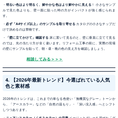
・
明るい色はより明るく、鮮やかな色はより鮮やかに見える
！ 小さなサンプ
ルで見た色よりも、壁一面に貼った時の方がインパクトが強く感じられま
す。
・
必ず「A4サイズ以上」のサンプルを取り寄せる
カタログの小さなチップだ
けで決めるのは禁物です。
・
「壁に立てかけて」確認する
床に置いて見るのと、壁に垂直に立てて見る
のでは、光の当たり方が全く違います。リフォーム工事の前に、実際の現場
の壁にサンプルを貼って、朝・昼・晩の色の見え方を確認しましょう。
相談してみる＞＞＞
4. 【2026年最新トレンド】今選ばれている人気
色と素材感
2026年のトレンドは、これまでの単なる色使い「無機質なグレー」トーンか
ら、「アースカラー」などの「自然の温もり」・「深い没入感」へとシフト
しつつあります。
・
ニュアンスカラー（くすみカラー）の定着
ベージュとグレーを混ぜた「グ