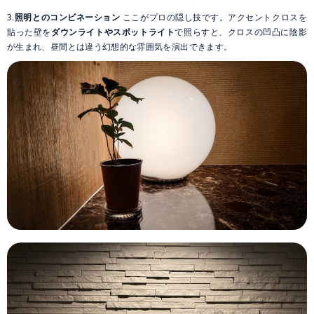
3.
照明とのコンビネーション
ここがプロの隠し技です。アクセントクロスを
貼った壁を
ダウンライトやスポットライト
で照らすと、クロスの凹凸に陰影
が生まれ、昼間とは違う幻想的な雰囲気を演出できます。