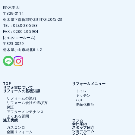
[野木本店]
〒329-0114
栃木県下都賀郡野木町野木2045-23
TEL：
0280-23-5933
FAX：0280-23-5934
[小山ショールーム]
〒323-0029
栃木県小山市城北6-4-2
TOP
リフォームメニュー
リフォ吉について
リフォームの基礎知識
トイレ
キッチン
リフォームの流れ
バス
リフォーム会社の選び方
洗面化粧台
保証
アフターメンテナンス
よくある質問
施工実績
コラム
会社案内
ガスコンロ
スタッフ紹介
ショールーム
全面リフォーム
イベント