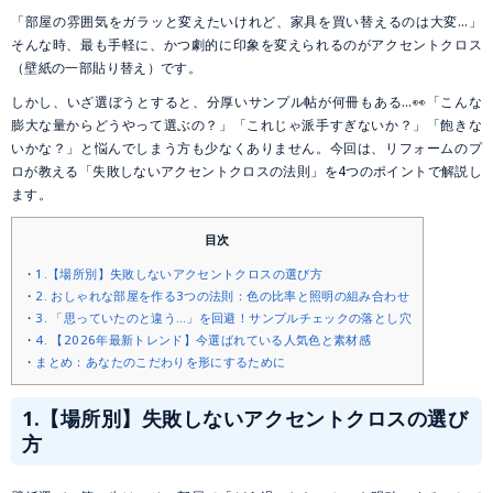
「部屋の雰囲気をガラッと変えたいけれど、家具を買い替えるのは大変…」
そんな時、最も手軽に、かつ劇的に印象を変えられるのがアクセントクロス
（壁紙の一部貼り替え）です。
しかし、いざ選ぼうとすると、分厚いサンプル帖が何冊もある…👀「こんな
膨大な量からどうやって選ぶの？」「これじゃ派手すぎないか？」「飽きな
いかな？」と悩んでしまう方も少なくありません。今回は、リフォームのプ
ロが教える「失敗しないアクセントクロスの法則」を4つのポイントで解説し
ます。
目次
1.【場所別】失敗しないアクセントクロスの選び方
2. おしゃれな部屋を作る3つの法則：色の比率と照明の組み合わせ
3. 「思っていたのと違う…」を回避！サンプルチェックの落とし穴
4. 【2026年最新トレンド】今選ばれている人気色と素材感
まとめ：あなたのこだわりを形にするために
1.【場所別】失敗しないアクセントクロスの選び
方