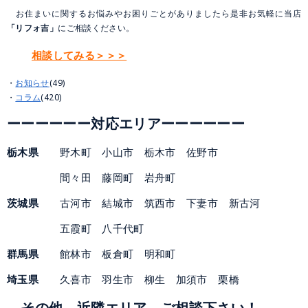
お住まいに関するお悩みやお困りごとがありましたら是非お気軽に当店
「リフォ吉」
にご相談ください。
相談してみる＞＞＞
お知らせ
(49)
コラム
(420)
ーー
ーーー
ー対応エリアーー
ー
ー
ー
ー
栃木県
野木町 小山市 栃木市 佐野市
間々田 藤岡町 岩舟町
茨城県
古河市 結城市 筑西市 下妻市 新古河
五霞町 八千代町
群馬県
館林市 板倉町 明和町
埼玉県
久喜市 羽生市 柳生 加須市 栗橋
その他 近隣エリア ご相談下さい！