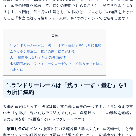
（＝家事の時間を節約して、自分の時間を貯めること）」ができるようにな
ります。今回は、私自身の主婦としての悩みと、プロとしての知識を掛け合
わせた「本当に効く時短リフォーム術」を4つのポイントでご紹介します！
目次
1.ランドリールームは「洗う・干す・畳む」を1カ所に集約
2.キッチン動線は「数歩の差」にこだわる
3. 「掃除をしない」ための設備選び
4.玄関直結の「ファミリークローゼット」で散らかりを防止
おわりに
1.ランドリールームは「洗う・干す・畳む」を1
カ所に集約
共働き家庭にとって、洗濯は最も重労働な家事の一つです。ベランダまで重
いカゴを運び、乾いたら取り込んでたたみ、各部屋へ…。この動線を短縮す
るのが脱衣所（洗面所）のアップグレードです！
・
家事貯金のポイント:
脱衣所にガス乾燥機の幹太くん+「室内物干し」と作
業カウンターの併設があれば最強！洗濯が終わったら、洗濯機から出してす