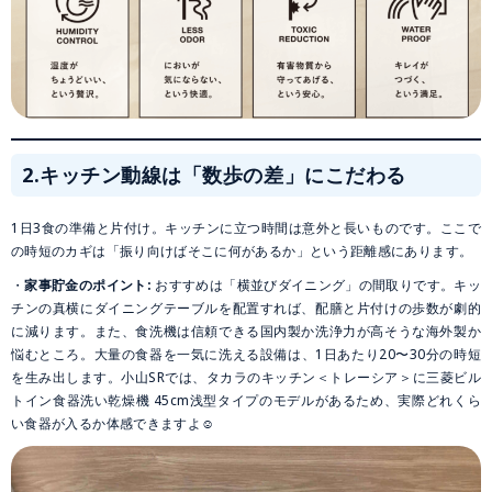
2.キッチン動線は「数歩の差」にこだわる
1日3食の準備と片付け。キッチンに立つ時間は意外と長いものです。ここで
の時短のカギは「振り向けばそこに何があるか」という距離感にあります。
・
家事貯金のポイント:
おすすめは「横並びダイニング」の間取りです。キッ
チンの真横にダイニングテーブルを配置すれば、配膳と片付けの歩数が劇的
に減ります。また、食洗機は信頼できる国内製か洗浄力が高そうな海外製か
悩むところ。大量の食器を一気に洗える設備は、1日あたり20〜30分の時短
を生み出します。小山SRでは、タカラのキッチン＜トレーシア＞に三菱ビル
トイン食器洗い乾燥機 45cm浅型タイプのモデルがあるため、実際どれくら
い食器が入るか体感できますよ☺