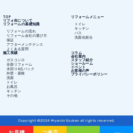
TOP
リフォームメニュー
リフォ吉について
リフォームの基礎知識
トイレ
キッチン
リフォームの流れ
バス
リフォーム会社の選び方
洗面化粧台
保証
アフターメンテナンス
よくある質問
施工実績
コラム
会社案内
ガスコンロ
スタッフ紹介
ショールーム
全面リフォーム
イベント
水回り4点パック
お客様の声
外壁・屋根
プライバシーポリシー
洗面
トイレ
お風呂
キッチン
その他
Copyright ©2024 Miyaichi Kouken all rights reserved.
お見積
ご来店