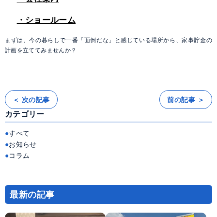
・ショールーム
まずは、今の暮らしで一番「面倒だな」と感じている場所から、家事貯金の
計画を立ててみませんか？
＜ 次の記事
前の記事 ＞
投
稿
カテゴリー
ナ
ビ
ゲ
ー
すべて
シ
ョ
お知らせ
ン
コラム
最新の記事