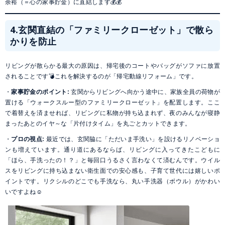
余裕（＝心の家事貯金）に直結します💰💰
4.玄関直結の「ファミリークローゼット」で散ら
かりを防止
リビングが散らかる最大の原因は、帰宅後のコートやバッグがソファに放置
されることです💣これを解決するのが「帰宅動線リフォーム」です。
・
家事貯金のポイント:
玄関からリビングへ向かう途中に、家族全員の荷物が
置ける「ウォークスルー型のファミリークローゼット」を配置します。ここ
で着替えを済ませれば、リビングに私物が持ち込まれず、夜のみんなが寝静
まったあとのイヤ～な「片付けタイム」を丸ごとカットできます。
・
プロの視点:
最近では、玄関脇に「ただいま手洗い」を設けるリノベーショ
ンも増えています。通り道にあるならば、リビングに入ってきたこどもに
「ほら、手洗ったの！？」と毎回口うるさく言わなくて済むんです。ウイル
スをリビングに持ち込まない衛生面での安心感も、子育て世代には嬉しいポ
イントです。リクシルのどこでも手洗なら、丸い手洗器（ボウル）がかわい
いですよね☺