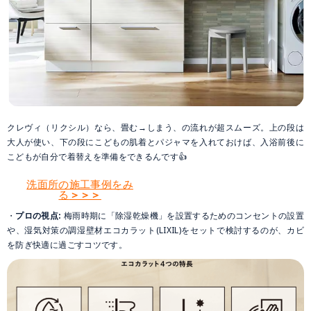
クレヴィ（リクシル）なら、畳む→しまう、の流れが超スムーズ。上の段は
大人が使い、下の段にこどもの肌着とパジャマを入れておけば、入浴前後に
こどもが自分で着替えを準備をできるんです👍
洗面所の施工事例をみ
る
＞＞＞
・
プロの視点:
梅雨時期に「除湿乾燥機」を設置するためのコンセントの設置
や、湿気対策の調湿壁材エコカラット(LIXIL)をセットで検討するのが、カビ
を防ぎ快適に過ごすコツです。