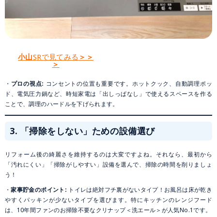
小山
SRで見てみる
＞＞
＞
・
プロの視点:
コンセントの位置も重要です。ホットクック、自動調理ポッ
ド、電気圧力鍋など、時短家電は「出しっぱなし」で使えるスペースを作る
ことで、調理のハードルを下げられます。
3. 「掃除をしない」ための設備選び
リフォーム後の綺麗さを維持するのは大変ですよね。それなら、最初から
「汚れにくい」「掃除がしやすい」設備を選んで、掃除の時間を削りましょ
う！
・
家事貯金のポイント:
トイレは絶対フチ裏がないタイプ！お風呂は床が乾き
やすくパッキンが少ないタイプを選びます。特にキッチンのレンジフード
は、10年間ファンのお掃除不要なクリナップ＜洗エール＞が人気No.1です。