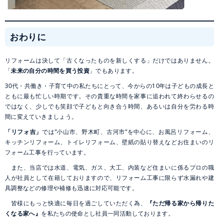
おわりに
リフォームは決して「古くなったものを新しくする」だけではありません。
「
未来の自分の時間を買う投資
」でもあります。
30代・共働き・子育て中の私たちにとって、今からの10年は子どもの成長と
ともに最も忙しい時期です。その貴重な時間を家事に追われて終わらせるの
ではなく、少しでも笑顔で子どもと向き合う時間、あるいは自分を労わる時
間に変えていきましょう。
「リフォ吉」
では”小山市、野木町、古河市”を中心に、お風呂リフォーム、
キッチンリフォーム、トイレリフォーム、壁紙の貼り替えなどお住まいのリ
フォーム工事を行っています。
また、当店では水道、電気、ガス、大工、内装など住まいに係るプロの職
人が社員として在籍しておりますので、リフォーム工事に限らず水漏れや建
具調整などの修理や補修も迅速に対応可能です。
皆様にもっと快適に毎日を過ごしていただく為、
『ただ帰る家から帰りた
くなる家へ』
を私たちの使命とし社員一同活動しております。