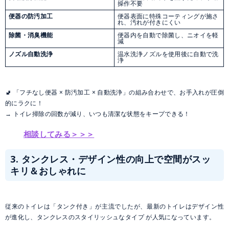
操作不要
便器の防汚加工
便器表面に特殊コーティングが施さ
れ、汚れが付きにくい
除菌・消臭機能
便器内を自動で除菌し、ニオイを軽
減
ノズル自動洗浄
温水洗浄ノズルを使用後に自動で洗
浄
🚽 「フチなし便器 × 防汚加工 × 自動洗浄」の組み合わせで、お手入れが圧倒
的にラクに！
→ トイレ掃除の回数が減り、いつも清潔な状態をキープできる！
相談してみる＞＞＞
3. タンクレス・デザイン性の向上で空間がスッ
キリ＆おしゃれに
従来のトイレは「タンク付き」が主流でしたが、最新のトイレはデザイン性
が進化し、タンクレスのスタイリッシュなタイプ が人気になっています。