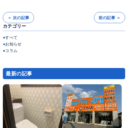
＜ 次の記事
前の記事 ＞
投
稿
カテゴリー
ナ
ビ
ゲ
ー
すべて
シ
ョ
お知らせ
ン
コラム
最新の記事