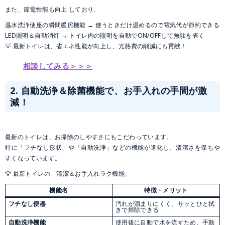
また、節電性能も向上 しており、
温水洗浄便座の瞬間暖房機能 → 使うときだけ温めるので電気代が節約できる
LED照明＆自動消灯 → トイレ内の照明を自動でON/OFFして無駄を省く
💡 最新トイレは、省エネ性能が向上し、光熱費の削減にも貢献！
相談してみる＞＞＞
2. 自動洗浄＆除菌機能で、お手入れの手間が激
減！
最新のトイレは、お掃除のしやすさにもこだわっています。
特に「フチなし形状」や「自動洗浄」などの機能が進化し、清潔さを保ちや
すくなっています。
💡 最新トイレの「清潔＆お手入れラク機能」
機能名
特徴・メリット
フチなし便器
汚れが溜まりにくく、サッとひと拭
きで掃除できる
自動洗浄機能
使用後に自動で水を流すため、手動