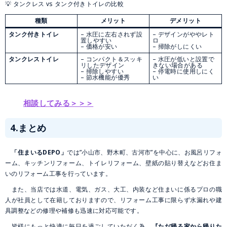
💡 タンクレス vs タンク付きトイレの比較
種類
メリット
デメリット
タンク付きトイレ
– 水圧に左右されず設
– デザインがややレト
置しやすい
ロ
– 価格が安い
– 掃除がしにくい
タンクレストイレ
– コンパクト＆スッキ
– 水圧が低いと設置で
リしたデザイン
きない場合がある
– 掃除しやすい
– 停電時に使用しにく
– 節水機能が優秀
い
相談してみる＞＞＞
4.まとめ
「住まいるDEPO」
では”小山市、野木町、古河市”を中心に、お風呂リフォ
ーム、キッチンリフォーム、トイレリフォーム、壁紙の貼り替えなどお住ま
いのリフォーム工事を行っています。
また、当店では水道、電気、ガス、大工、内装など住まいに係るプロの職
人が社員として在籍しておりますので、リフォーム工事に限らず水漏れや建
具調整などの修理や補修も迅速に対応可能です。
皆様にもっと快適に毎日を過ごしていただく為、
『ただ帰る家から帰りた