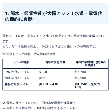
1. 節水・節電性能が大幅アップ！水道・電気代
の節約に貢献
最新のトイレは、従来のものと比べて使用する水の量が大幅に削減 されてい
ます。
また、省エネ性能も向上し、家計にも環境にも優しい のが特徴です。
💡 節水トイレの比較（大洗浄時の水量）
トイレの種類
1回の水使用量
年間の節水量（約365
回換算）
1980年代のトイレ
約13L
約4,700L
2000年代のトイレ
約8L
約2,900L
最新の節水トイレ
約3.8L～4.8L
約1,750L（従来の
1/3）
🚽 最新の節水トイレなら、1回の水使用量が4L前後！
→ 年間で水道代が約13,000円も節約 できるケースも！