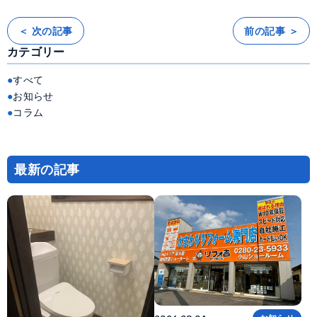
＜ 次の記事
前の記事 ＞
投
稿
カテゴリー
ナ
ビ
ゲ
ー
すべて
シ
ョ
お知らせ
ン
コラム
最新の記事