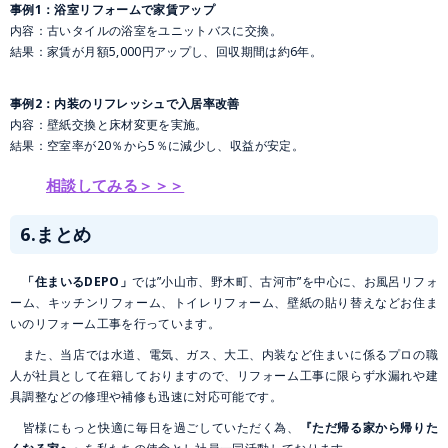
事例1：浴室リフォームで家賃アップ
内容：古いタイルの浴室をユニットバスに交換。
結果：家賃が月額5,000円アップし、回収期間は約6年。
事例2：内装のリフレッシュで入居率改善
内容：壁紙交換と床材変更を実施。
結果：空室率が20％から5％に減少し、収益が安定。
相談してみる＞＞＞
6.まとめ
「住まいるDEPO」
では”小山市、野木町、古河市”を中心に、お風呂リフォ
ーム、キッチンリフォーム、トイレリフォーム、壁紙の貼り替えなどお住ま
いのリフォーム工事を行っています。
また、当店では水道、電気、ガス、大工、内装など住まいに係るプロの職
人が社員として在籍しておりますので、リフォーム工事に限らず水漏れや建
具調整などの修理や補修も迅速に対応可能です。
皆様にもっと快適に毎日を過ごしていただく為、
『ただ帰る家から帰りた