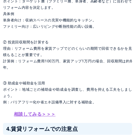
ポイント：ターゲット層（ファミリー層、単身者、高齢者など）に合わせて
リフォーム内容を決定します。
具体例
単身者向け：収納スペースの充実や機能的なキッチン。
ファミリー向け：広いリビングや断熱性能の高い設備。
② 投資回収期間を計算する
理由：リフォーム費用を家賃アップでどのくらいの期間で回収できるかを見
積もることが重要です。
計算例：リフォーム費用100万円、家賃アップ1万円の場合、回収期間は約8
年。
③ 助成金や補助金を活用
ポイント：地域ごとの補助金や助成金を調査し、費用を抑える工夫をしまし
ょう。
例：バリアフリー化や省エネ設備導入に対する補助金。
相談してみる＞＞＞
4.賃貸リフォームでの注意点