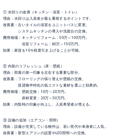
① 水回りの改善（キッチン・浴室・トイレ）
理由：水回りは入居者が最も重視するポイントです。
改善案：古いタイルの浴室をユニットバスに変更。
システムキッチンの導入や洗面台の交換。
費用相場：キッチンリフォーム：50万～100万円。
浴室リフォーム：80万～150万円。
効果：家賃を10％程度引き上げることが可能。
② 内装のリフレッシュ（床・壁紙）
理由：部屋の第一印象を左右する重要な部分。
改善案：フローリングの張り替えや壁紙の交換。
賃貸物件特化の低コストな素材を選ぶと効果的。
費用相場：壁紙交換：10万～20万円。
床材変更：20万～50万円。
効果：内覧時の印象が向上し、入居希望者が増える。
③ 設備の追加（エアコン・照明）
理由：設備が充実している物件は、若い世代や単身者に人気。
改善案：新型エアコンの設置やLED照明への交換。