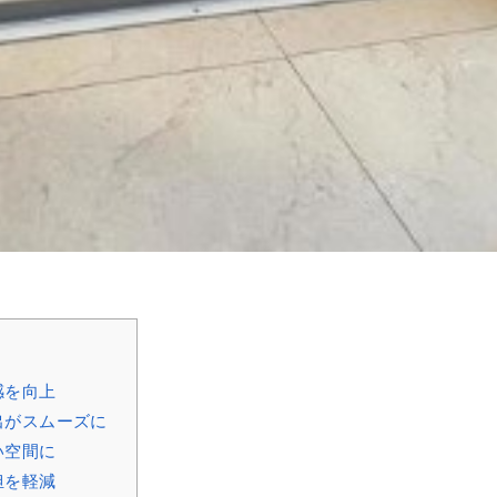
感を向上
出がスムーズに
い空間に
担を軽減