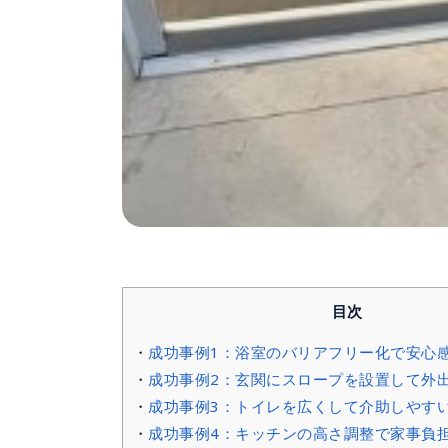
目次
成功事例1：浴室のバリアフリー化で安心
成功事例2：玄関にスロープを設置して外
成功事例3：トイレを広くして介助しやす
成功事例4：キッチンの高さ調整で家事負