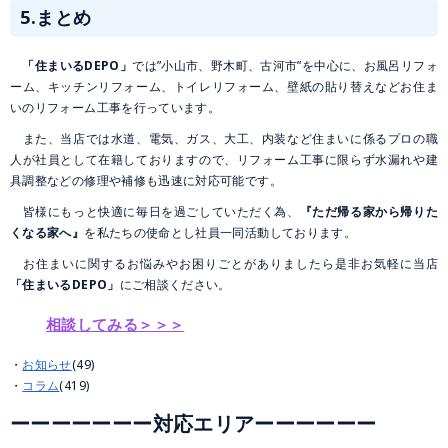
5.まとめ
「住まいるDEPO」
では”小山市、野木町、古河市”を中心に、お風呂リフォ
ーム、キッチンリフォーム、トイレリフォーム、壁紙の貼り替えなどお住ま
いのリフォーム工事を行っています。
また、当店では水道、電気、ガス、大工、内装など住まいに係るプロの職
人が社員として在籍しておりますので、リフォーム工事に限らず水漏れや建
具調整などの修理や補修も迅速に対応可能です。
皆様にもっと快適に毎日を過ごしていただく為、
『ただ帰る家から帰りた
くなる家へ』
を私たちの使命とし社員一同活動しております。
お住まいに関するお悩みやお困りごとがありましたら是非お気軽に当店
「住まいるDEPO」
にご相談ください。
相談してみる＞＞＞
お知らせ
(49)
コラム
(419)
ーーーーーーー対応エリアーーーーーー