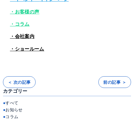
・お客様の声
・コラム
・会社案内
・ショールーム
＜ 次の記事
前の記事 ＞
投
稿
カテゴリー
ナ
ビ
ゲ
ー
すべて
シ
ョ
お知らせ
ン
コラム