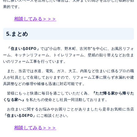
特に狭いスペースを活用したい場合は、天井までの高さを活かした収納が効
果的です。
相談してみる＞＞＞
5.まとめ
「住まいるDEPO」
では”小山市、野木町、古河市”を中心に、お風呂リフォ
ーム、キッチンリフォーム、トイレリフォーム、壁紙の貼り替えなどお住ま
いのリフォーム工事を行っています。
また、当店では水道、電気、ガス、大工、内装など住まいに係るプロの職
人が社員として在籍しておりますので、リフォーム工事に限らず水漏れや建
具調整などの修理や補修も迅速に対応可能です。
皆様にもっと快適に毎日を過ごしていただく為、
『ただ帰る家から帰りた
くなる家へ』
を私たちの使命とし社員一同活動しております。
お住まいに関するお悩みやお困りごとがありましたら是非お気軽に当店
「住まいるDEPO」
にご相談ください。
相談してみる＞＞＞