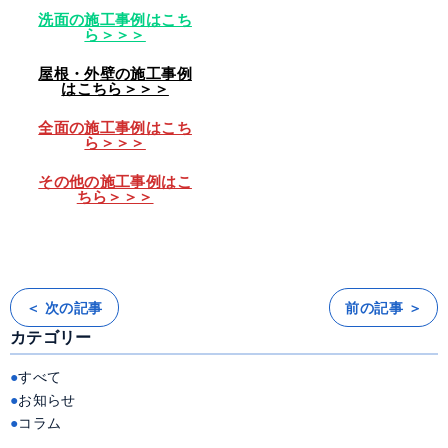
洗面の施工事例はこち
ら＞＞＞
屋根・外壁の施工事例
はこちら＞＞＞
全面の施工事例はこち
ら＞＞＞
その他の施工事例はこ
ちら＞＞＞
＜ 次の記事
前の記事 ＞
投
稿
カテゴリー
ナ
ビ
ゲ
ー
すべて
シ
ョ
お知らせ
ン
コラム