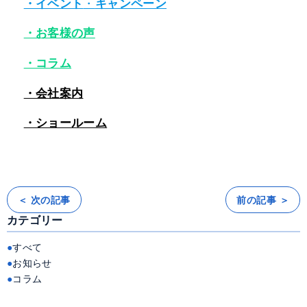
・イベント
・
キャンペーン
・お客様の声
・コラム
・会社案内
・ショールーム
＜ 次の記事
前の記事 ＞
投
稿
カテゴリー
ナ
ビ
ゲ
ー
すべて
シ
ョ
お知らせ
ン
コラム