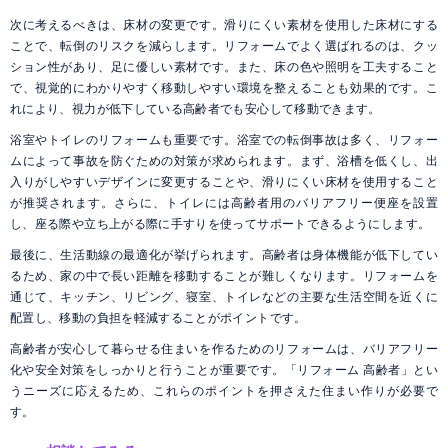
次に考えるべきは、床材の変更です。滑りにくい素材を使用した床材にする
ことで、転倒のリスクを減らします。リフォームでよく選ばれるのは、クッ
ション性があり、足に優しい素材です。また、床の色や照明を工夫すること
で、視覚的にわかりやすく移動しやすい環境を整えることも効果的です。こ
れにより、視力が低下している高齢者でも安心して移動できます。
浴室やトイレのリフォームも重要です。浴室での転倒事故は多く、リフォー
ムによって事故を防ぐための対策が求められます。まず、浴槽を低くし、出
入りがしやすいデザインに変更することや、滑りにくい床材を使用すること
が推奨されます。さらに、トイレには高齢者用のバリアフリー便座を設置
し、座る際や立ち上がる際に手すりを使ってサポートできるようにします。
最後に、生活動線の最適化が挙げられます。高齢者は身体機能が低下してい
るため、家の中で長い距離を移動することが難しくなります。リフォームを
通じて、キッチン、リビング、寝室、トイレなどの主要な生活空間を近くに
配置し、移動の負担を軽減することがポイントです。
高齢者が安心して暮らせる住まいを作るためのリフォームは、バリアフリー
化や安全対策をしっかりと行うことが重要です。「リフォーム 高齢者」とい
うニーズに応えるため、これらのポイントを押さえた住まい作りが必要で
す。