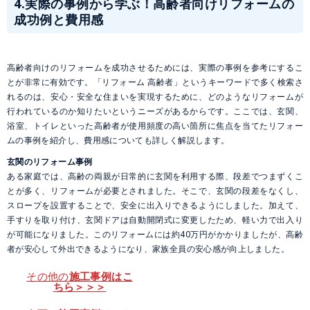
4.
実際の事例から学ぶ！高齢者向けリフォームの
成功例と費用感
高齢者向けのリフォームを成功させるためには、実際の事例を参考にするこ
とが非常に有効です。「リフォーム 高齢者」というキーワードで多く検索さ
れるのは、安心・安全な住まいを実現するために、どのようなリフォームが
行われているのか知りたいというニーズがあるからです。ここでは、玄関、
浴室、トイレといった高齢者が使用頻度の高い箇所に焦点を当てたリフォー
ムの事例を紹介し、費用感についても詳しく解説します。
玄関のリフォーム事例
ある家庭では、高齢の両親が日常的に玄関を利用する際、段差でつまずくこ
とが多く、リフォームが必要とされました。そこで、玄関の段差をなくし、
スロープを設置することで、安全に出入りできるようにしました。加えて、
手すりを取り付け、玄関ドアは自動開閉式に変更したため、軽い力で出入り
が可能になりました。このリフォームには約40万円がかかりましたが、高齢
者が安心して外出できるようになり、家族全員の安心感が向上しました。
その他の
施工事例はこ
ちら＞＞＞