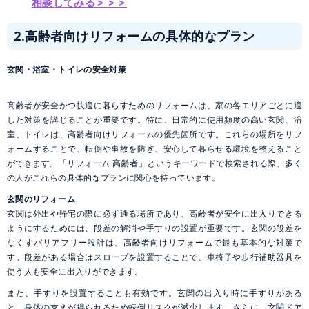
相談してみる＞＞＞
2.
高齢者向けリフォームの具体的なプラン
玄関・浴室・トイレの安全対策
高齢者が安全かつ快適に暮らすためのリフォームは、家の各エリアごとに適
した対策を講じることが重要です。特に、日常的に使用頻度の高い玄関、浴
室、トイレは、高齢者向けリフォームの優先箇所です。これらの場所をリフ
ォームすることで、転倒や事故を防ぎ、安心して暮らせる環境を整えること
ができます。「リフォーム 高齢者」というキーワードで検索される際、多く
の人がこれらの具体的なプランに関心を持っています。
玄関のリフォーム
玄関は外出や帰宅の際に必ず通る場所であり、高齢者が安全に出入りできる
ようにするためには、段差の解消や手すりの設置が重要です。玄関の段差を
なくすバリアフリー設計は、高齢者向けリフォームで最も基本的な対策で
す。段差がある場合はスロープを設置することで、車椅子や歩行補助器具を
使う人も安全に出入りができます。
また、手すりを設置することも有効です。玄関の出入り時に手すりがある
と、身体の支えが得られるため転倒リスクが減少します。さらに、玄関ドア