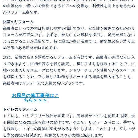
の自動化や、軽い力で開閉できるドアへの交換も、利便性を向上させるため
のリフォーム案です。
浴室のリフォーム
高齢者にとって浴室は転倒しやすい場所であり、安全性を確保するためのリ
フォームが不可欠です。まずは、滑りにくい床材を採用し、足元が滑らない
ようにすることが重要です。特に湿気が多い浴室では、耐水性の高い滑り止
め効果のある床材が効果的です。
次に、浴槽の高さを調整するリフォームも有効です。高齢者が無理なく出入
りできるよう、浴槽の高さを低く設定し、横に手すりを設置することで、浴
槽への出入りがスムーズになります。シャワーチェアを使用できるスペース
を確保することや、立ち座りの動作をサポートする器具を導入することも、
高齢者向けリフォームで人気の高いプランです。
お風呂の施工事例はこ
ちら＞＞＞
トイレのリフォーム
トイレも、バリアフリー設計が重要です。高齢者がトイレを使用する際、最
も困難になるのは立ち座りの動作です。そこで、リフォーム時には、手すり
を設置し、トイレの両脇に支えがあるようにします。これにより、立ち上が
る際の負担が軽減され、転倒のリスクが大幅に減少します。