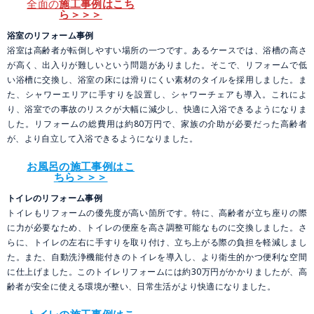
全面の
施工事例はこち
ら＞＞＞
浴室のリフォーム事例
浴室は高齢者が転倒しやすい場所の一つです。あるケースでは、浴槽の高さ
が高く、出入りが難しいという問題がありました。そこで、リフォームで低
い浴槽に交換し、浴室の床には滑りにくい素材のタイルを採用しました。ま
た、シャワーエリアに手すりを設置し、シャワーチェアも導入。これによ
り、浴室での事故のリスクが大幅に減少し、快適に入浴できるようになりま
した。リフォームの総費用は約80万円で、家族の介助が必要だった高齢者
が、より自立して入浴できるようになりました。
お風呂の施工事例はこ
ちら＞＞＞
トイレのリフォーム事例
トイレもリフォームの優先度が高い箇所です。特に、高齢者が立ち座りの際
に力が必要なため、トイレの便座を高さ調整可能なものに交換しました。さ
らに、トイレの左右に手すりを取り付け、立ち上がる際の負担を軽減しまし
た。また、自動洗浄機能付きのトイレを導入し、より衛生的かつ便利な空間
に仕上げました。このトイレリフォームには約30万円がかかりましたが、高
齢者が安全に使える環境が整い、日常生活がより快適になりました。