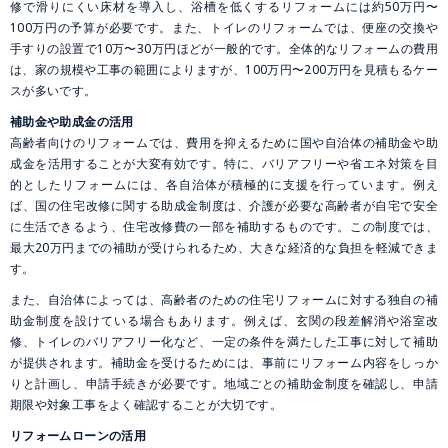
修で滑りにくい床材を導入し、浴槽を低くするリフォームには約50万円〜
100万円の予算が必要です。また、トイレのリフォームでは、便座の交換や
手すりの設置で10万〜30万円ほどが一般的です。全体的なリフォームの費用
は、家の規模や工事の範囲によりますが、100万円〜200万円を見積もるケー
スが多いです。
補助金や助成金の活用
高齢者向けのリフォームでは、費用を抑えるために国や自治体の補助金や助
成金を活用することが大変有効です。特に、バリアフリーや省エネ対策を目
的としたリフォームには、各自治体が積極的に支援を行っています。例え
ば、国の住宅改修に関する助成金制度は、介護が必要な高齢者が自宅で安全
に生活できるよう、住宅改修費の一部を補助するものです。この制度では、
最大20万円までの補助が受けられるため、大きな経済的な負担を軽減できま
す。
また、自治体によっては、高齢者のための住宅リフォームに対する独自の補
助金制度を設けている場合もあります。例えば、玄関の段差解消や浴室改
修、トイレのバリアフリー化など、一定の条件を満たした工事に対して補助
が提供されます。補助金を受けるためには、事前にリフォーム内容をしっか
りと計画し、申請手続きが必要です。地域ごとの補助金制度を確認し、申請
期限や対象工事をよく確認することが大切です。
リフォームローンの活用