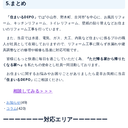
5.まとめ
「住まいるDEPO」
では”小山市、野木町、古河市”を中心に、お風呂リフォ
ーム、キッチンリフォーム、トイレリフォーム、壁紙の貼り替えなどお住ま
いのリフォーム工事を行っています。
また、当店では水道、電気、ガス、大工、内装など住まいに係るプロの職
人が社員として在籍しておりますので、リフォーム工事に限らず水漏れや建
具調整などの修理や補修も迅速に対応可能です。
皆様にもっと快適に毎日を過ごしていただく為、
『ただ帰る家から帰りた
くなる家へ』
を私たちの使命とし社員一同活動しております。
お住まいに関するお悩みやお困りごとがありましたら是非お気軽に当店
「住まいるDEPO」
にご相談ください。
相談してみる＞＞＞
お知らせ
(49)
コラム
(420)
ーーーーーーー対応エリアーーーーーー