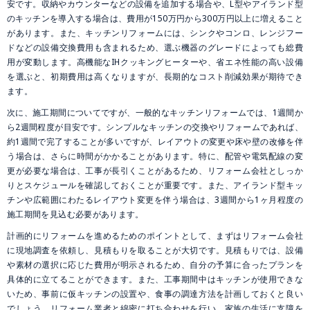
安です。収納やカウンターなどの設備を追加する場合や、L型やアイランド型
のキッチンを導入する場合は、費用が150万円から300万円以上に増えること
があります。また、キッチンリフォームには、シンクやコンロ、レンジフー
ドなどの設備交換費用も含まれるため、選ぶ機器のグレードによっても総費
用が変動します。高機能なIHクッキングヒーターや、省エネ性能の高い設備
を選ぶと、初期費用は高くなりますが、長期的なコスト削減効果が期待でき
ます。
次に、施工期間についてですが、一般的なキッチンリフォームでは、1週間か
ら2週間程度が目安です。シンプルなキッチンの交換やリフォームであれば、
約1週間で完了することが多いですが、レイアウトの変更や床や壁の改修を伴
う場合は、さらに時間がかかることがあります。特に、配管や電気配線の変
更が必要な場合は、工事が長引くことがあるため、リフォーム会社としっか
りとスケジュールを確認しておくことが重要です。また、アイランド型キッ
チンや広範囲にわたるレイアウト変更を伴う場合は、3週間から1ヶ月程度の
施工期間を見込む必要があります。
計画的にリフォームを進めるためのポイントとして、まずはリフォーム会社
に現地調査を依頼し、見積もりを取ることが大切です。見積もりでは、設備
や素材の選択に応じた費用が明示されるため、自分の予算に合ったプランを
具体的に立てることができます。また、工事期間中はキッチンが使用できな
いため、事前に仮キッチンの設置や、食事の調達方法を計画しておくと良い
でしょう。リフォーム業者と綿密に打ち合わせを行い、家族の生活に支障を