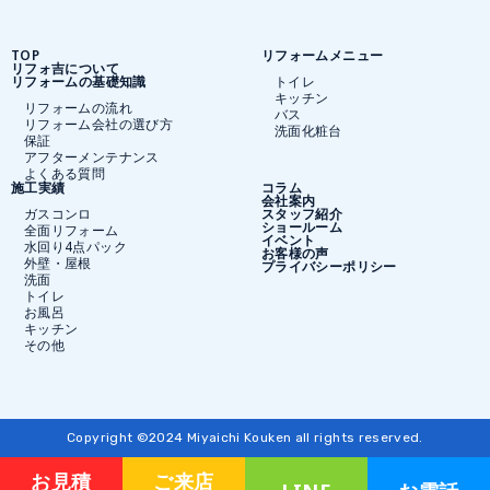
TOP
リフォームメニュー
リフォ吉について
リフォームの基礎知識
トイレ
キッチン
リフォームの流れ
バス
リフォーム会社の選び方
洗面化粧台
保証
アフターメンテナンス
よくある質問
施工実績
コラム
会社案内
ガスコンロ
スタッフ紹介
ショールーム
全面リフォーム
イベント
水回り4点パック
お客様の声
外壁・屋根
プライバシーポリシー
洗面
トイレ
お風呂
キッチン
その他
Copyright ©2024 Miyaichi Kouken all rights reserved.
お見積
ご来店