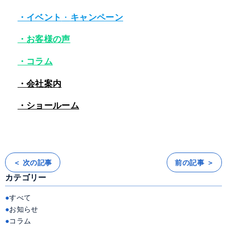
・イベント
・
キャンペーン
・お客様の声
・コラム
・会社案内
・ショールーム
＜ 次の記事
前の記事 ＞
投
稿
カテゴリー
ナ
ビ
ゲ
ー
すべて
シ
ョ
お知らせ
ン
コラム