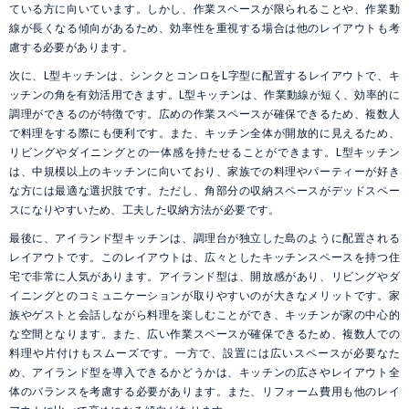
ている方に向いています。しかし、作業スペースが限られることや、作業動
線が長くなる傾向があるため、効率性を重視する場合は他のレイアウトも考
慮する必要があります。
次に、L型キッチンは、シンクとコンロをL字型に配置するレイアウトで、キ
ッチンの角を有効活用できます。L型キッチンは、作業動線が短く、効率的に
調理ができるのが特徴です。広めの作業スペースが確保できるため、複数人
で料理をする際にも便利です。また、キッチン全体が開放的に見えるため、
リビングやダイニングとの一体感を持たせることができます。L型キッチン
は、中規模以上のキッチンに向いており、家族での料理やパーティーが好き
な方には最適な選択肢です。ただし、角部分の収納スペースがデッドスペー
スになりやすいため、工夫した収納方法が必要です。
最後に、アイランド型キッチンは、調理台が独立した島のように配置される
レイアウトです。このレイアウトは、広々としたキッチンスペースを持つ住
宅で非常に人気があります。アイランド型は、開放感があり、リビングやダ
イニングとのコミュニケーションが取りやすいのが大きなメリットです。家
族やゲストと会話しながら料理を楽しむことができ、キッチンが家の中心的
な空間となります。また、広い作業スペースが確保できるため、複数人での
料理や片付けもスムーズです。一方で、設置には広いスペースが必要なた
め、アイランド型を導入できるかどうかは、キッチンの広さやレイアウト全
体のバランスを考慮する必要があります。また、リフォーム費用も他のレイ