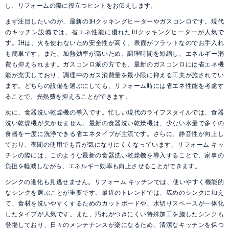
し、リフォームの際に役立つヒントをお伝えします。
まず注目したいのが、最新のIHクッキングヒーターやガスコンロです。現代
のキッチン設備では、省エネ性能に優れたIHクッキングヒーターが人気で
す。IHは、火を使わないため安全性が高く、表面がフラットなのでお手入れ
も簡単です。また、加熱効率が高いため、調理時間を短縮し、エネルギー消
費も抑えられます。ガスコンロ派の方でも、最新のガスコンロには省エネ機
能が充実しており、調理中のガス消費量を最小限に抑える工夫が施されてい
ます。どちらの設備を選ぶにしても、リフォーム時には省エネ性能を考慮す
ることで、光熱費を抑えることができます。
次に、食器洗い乾燥機の導入です。忙しい現代のライフスタイルでは、食器
洗い乾燥機が欠かせません。最新の食器洗い乾燥機は、少ない水量で多くの
食器を一度に洗浄できる省エネタイプが主流です。さらに、静音性が向上し
ており、夜間の使用でも音が気になりにくくなっています。リフォーム キッ
チンの際には、このような最新の食器洗い乾燥機を導入することで、家事の
負担を軽減しながら、エネルギー効率も向上させることができます。
シンクの進化も見逃せません。リフォーム キッチンでは、使いやすく機能的
なシンクを選ぶことが重要です。最近のトレンドでは、広めのシンクに加え
て、食材を洗いやすくするためのカットボードや、水切りスペースが一体化
したタイプが人気です。また、汚れがつきにくい特殊加工を施したシンクも
登場しており、日々のメンテナンスが楽になるため、清潔なキッチンを保つ