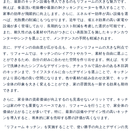
また、最新のキッチン設備を導入できるのもリフォームの大きな魅力です。
例えば、食器洗い乾燥機や最新のIHクッキングヒーターを導入することで、
家事の効率が飛躍的に向上します。さらに、エネルギー効率が高い設備を選
べば、光熱費の削減にもつながります。近年では、省エネ効果の高い家電や
設備が多く登場しており、長期的なコスト削減を考慮した選択が可能です。
また、耐久性のある素材や汚れがつきにくい表面加工を施したキッチンカウ
ンターやシンクを選ぶことで、メンテナンスの手間も軽減されます。
次に、デザインの自由度が広がる点も、キッチンリフォームの大きな利点で
す。リフォームでは、キッチンのレイアウトやカラー、素材を自由に選ぶこ
とができるため、自分の好みに合わせた空間を作り出せます。例えば、モダ
ンで洗練されたシンプルなデザインから、ナチュラルで温かみのある木目調
のキッチンまで、ライフスタイルに合ったデザインを選ぶことで、キッチン
がより居心地の良い空間になります。色や素材の組み合わせ次第で、キッチ
ン全体の印象を大きく変えることができ、家の雰囲気を一新する効果も期待
できます。
さらに、家全体の資産価値が向上するのも見逃せないメリットです。キッチ
ンは家の中でも重要なスペースであり、リフォームを行うことで、家全体の
価値が上がることが多いです。特に、最新の設備やデザイン性の高いキッチ
ンを導入すると、将来的に家を売却する際の評価が高くなります。
「リフォーム キッチン」を実施することで、使い勝手の向上とデザインの充