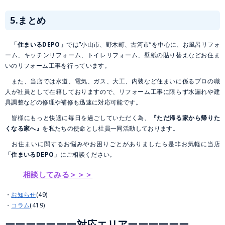
5.まとめ
「住まいるDEPO」
では”小山市、野木町、古河市”を中心に、お風呂リフォ
ーム、キッチンリフォーム、トイレリフォーム、壁紙の貼り替えなどお住ま
いのリフォーム工事を行っています。
また、当店では水道、電気、ガス、大工、内装など住まいに係るプロの職
人が社員として在籍しておりますので、リフォーム工事に限らず水漏れや建
具調整などの修理や補修も迅速に対応可能です。
皆様にもっと快適に毎日を過ごしていただく為、
『ただ帰る家から帰りた
くなる家へ』
を私たちの使命とし社員一同活動しております。
お住まいに関するお悩みやお困りごとがありましたら是非お気軽に当店
「住まいるDEPO」
にご相談ください。
相談してみる＞＞＞
お知らせ
(49)
コラム
(419)
ーーーーーーー対応エリアーーーーーー