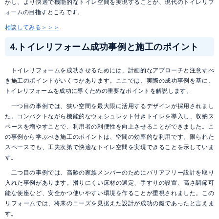
かし、より快適で機能的なトイレ空間を実現することが、現代のトイレリフ
ォームの目指すところです。
相談してみる＞＞＞
4.トイレリフォーム成功事例と施工のポイント
トイレリフォームを成功させるためには、計画的なアプローチと注意すべ
き施工のポイントがいくつかあります。ここでは、実際の成功事例を基に、
トイレリフォームを成功に導くための重要なポイントを解説します。
一つ目の事例では、狭い空間を最大限に活用するデザインが採用されまし
た。コンパクトながら機能的なウォシュレット付きトイレを導入し、収納ス
ペースを増やすことで、利用者の利便性を向上させることができました。こ
の事例から学ぶべき施工のポイントは、空間の効率的な利用です。限られた
スペースでも、工夫次第で快適なトイレ空間を実現できることを示していま
す。
二つ目の事例では、高齢の家族メンバーのためにバリアフリー設計を取り
入れた事例があります。滑りにくい床材の選定、手すりの設置、高さ調節可
能な便座など、安全かつ使いやすい環境を作ることが重視されました。この
リフォームでは、将来のニーズを見据えた設計が成功の鍵であったと言えま
す。