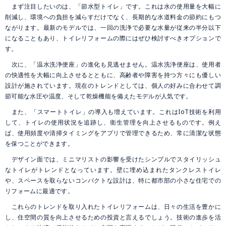
まず注目したいのは、「節水型トイレ」です。これは水の使用量を大幅に
削減し、環境への負担を減らすだけでなく、長期的な水道料金の節約にもつ
ながります。最新のモデルでは、一回の洗浄で必要な水量が従来の半分以下
になることもあり、トイレリフォームの際にはぜひ検討すべきオプションで
す。
次に、「温水洗浄便座」の進化も見逃せません。温水洗浄便座は、使用者
の快適性を大幅に向上させるとともに、高齢者や障害を持つ方々にも優しい
設計が施されています。現在のトレンドとしては、個人の好みに合わせて調
節可能な水圧や温度、そして乾燥機能を備えたモデルが人気です。
また、「スマートトイレ」の導入も増えています。これはIoT技術を利用
して、トイレの使用状況を追跡し、衛生管理を向上させるものです。例え
ば、使用頻度や清掃タイミングをアプリで管理できるため、常に清潔な状態
を保つことができます。
デザイン面では、ミニマリストの影響を受けたシンプルでスタイリッシュ
なトイレがトレンドとなっています。壁に埋め込まれたタンクレストイレ
や、スペースを取らないコンパクトな設計は、特に都市部の小さな住宅での
リフォームに最適です。
これらのトレンドを取り入れたトイレリフォームは、日々の生活を豊かに
し、住空間の質を向上させるための投資と言えるでしょう。技術の進歩を活