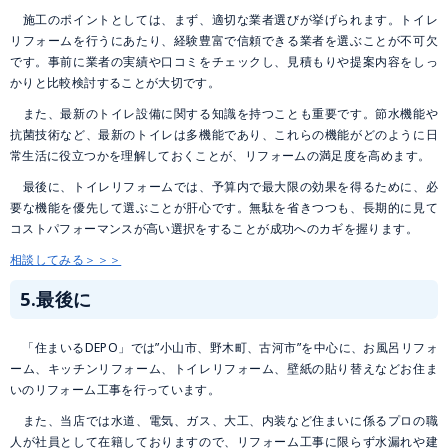
施工のポイントとしては、まず、適切な業者選びが挙げられます。トイレ
リフォームを行うにあたり、経験豊富で信頼できる業者を選ぶことが不可欠
です。事前に業者の実績や口コミをチェックし、見積もりや提案内容をしっ
かりと比較検討することが大切です。
また、最新のトイレ設備に関する知識を持つことも重要です。節水機能や
抗菌技術など、最新のトイレは多機能であり、これらの機能がどのように日
常生活に役立つかを理解しておくことが、リフォームの満足度を高めます。
最後に、トイレリフォームでは、予算内で最大限の効果を得るために、必
要な機能を優先して選ぶことが肝心です。無駄を省きつつも、長期的に見て
コストパフォーマンスが高い選択をすることが成功へのカギを握ります。
相談してみる＞＞＞
5.最後に
「住まいるDEPO」では”小山市、野木町、古河市”を中心に、お風呂リフォ
ーム、キッチンリフォーム、トイレリフォーム、壁紙の貼り替えなどお住ま
いのリフォーム工事を行っています。
また、当店では水道、電気、ガス、大工、内装など住まいに係るプロの職
人が社員として在籍しておりますので、リフォーム工事に限らず水漏れや建