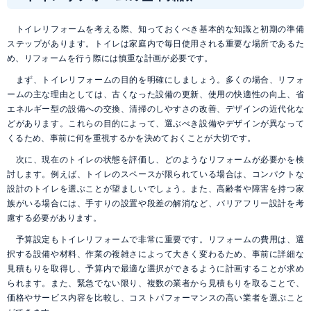
トイレリフォームを考える際、知っておくべき基本的な知識と初期の準備
ステップがあります。トイレは家庭内で毎日使用される重要な場所であるた
め、リフォームを行う際には慎重な計画が必要です。
まず、トイレリフォームの目的を明確にしましょう。多くの場合、リフォ
ームの主な理由としては、古くなった設備の更新、使用の快適性の向上、省
エネルギー型の設備への交換、清掃のしやすさの改善、デザインの近代化な
どがあります。これらの目的によって、選ぶべき設備やデザインが異なって
くるため、事前に何を重視するかを決めておくことが大切です。
次に、現在のトイレの状態を評価し、どのようなリフォームが必要かを検
討します。例えば、トイレのスペースが限られている場合は、コンパクトな
設計のトイレを選ぶことが望ましいでしょう。また、高齢者や障害を持つ家
族がいる場合には、手すりの設置や段差の解消など、バリアフリー設計を考
慮する必要があります。
予算設定もトイレリフォームで非常に重要です。リフォームの費用は、選
択する設備や材料、作業の複雑さによって大きく変わるため、事前に詳細な
見積もりを取得し、予算内で最適な選択ができるように計画することが求め
られます。また、緊急でない限り、複数の業者から見積もりを取ることで、
価格やサービス内容を比較し、コストパフォーマンスの高い業者を選ぶこと