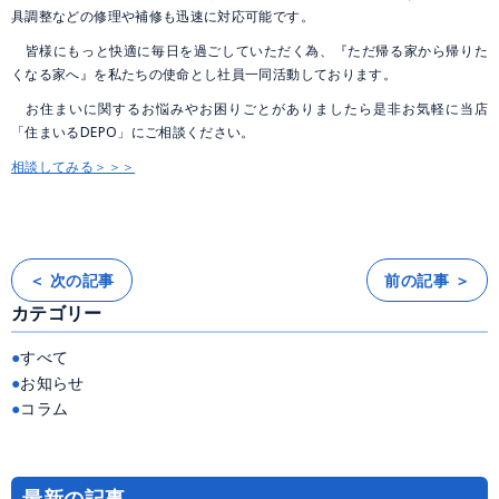
具調整などの修理や補修も迅速に対応可能です。
皆様にもっと快適に毎日を過ごしていただく為、『ただ帰る家から帰りた
くなる家へ』を私たちの使命とし社員一同活動しております。
お住まいに関するお悩みやお困りごとがありましたら是非お気軽に当店
「住まいるDEPO」にご相談ください。
相談してみる＞＞＞
＜ 次の記事
前の記事 ＞
投
稿
カテゴリー
ナ
ビ
ゲ
ー
すべて
シ
ョ
お知らせ
ン
コラム
最新の記事