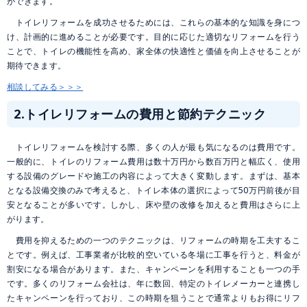
ができます。
トイレリフォームを成功させるためには、これらの基本的な知識を身につ
け、計画的に進めることが必要です。目的に応じた適切なリフォームを行う
ことで、トイレの機能性を高め、家全体の快適性と価値を向上させることが
期待できます。
相談してみる＞＞＞
2.トイレリフォームの費用と節約テクニック
トイレリフォームを検討する際、多くの人が最も気になるのは費用です。
一般的に、トイレのリフォーム費用は数十万円から数百万円と幅広く、使用
する設備のグレードや施工の内容によって大きく変動します。まずは、基本
となる設備交換のみで考えると、トイレ本体の選択によって50万円前後が目
安となることが多いです。しかし、床や壁の改修を加えると費用はさらに上
がります。
費用を抑えるための一つのテクニックは、リフォームの時期を工夫するこ
とです。例えば、工事業者が比較的空いている冬場に工事を行うと、料金が
割安になる場合があります。また、キャンペーンを利用することも一つの手
です。多くのリフォーム会社は、年に数回、特定のトイレメーカーと連携し
たキャンペーンを行っており、この時期を狙うことで通常よりもお得にリフ