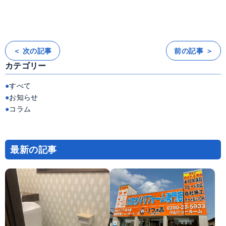
＜ 次の記事
前の記事 ＞
投
稿
カテゴリー
ナ
ビ
ゲ
ー
すべて
シ
ョ
お知らせ
ン
コラム
最新の記事