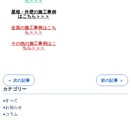
ら＞＞＞
屋根・外壁の施工事例
はこちら＞＞＞
全面の施工事例はこち
ら＞＞＞
その他の施工事例はこ
ちら＞＞＞
＜ 次の記事
前の記事 ＞
投
稿
カテゴリー
ナ
ビ
ゲ
ー
すべて
シ
ョ
お知らせ
ン
コラム