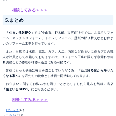
相談してみる＞＞＞
5.まとめ
「住まいるDEPO」
では”小山市、野木町、古河市”を中心に、お風呂リフォ
ーム、キッチンリフォーム、トイレリフォーム、壁紙の貼り替えなどお住ま
いのリフォーム工事を行っています。
また、当店では水道、電気、ガス、大工、内装など住まいに係るプロの職
人が社員として在籍しておりますので、リフォーム工事に限らず水漏れや建
具調整などの修理や補修も迅速に対応可能です。
皆様にもっと快適に毎日を過ごしていただく為、
『ただ帰る家から帰りた
くなる家へ』
を私たちの使命とし社員一同活動しております。
お住まいに関するお悩みやお困りごとがありましたら是非お気軽に当店
「住まいるDEPO」
にご相談ください。
相談してみる＞＞＞
お知らせ
(49)
コラム
(419)