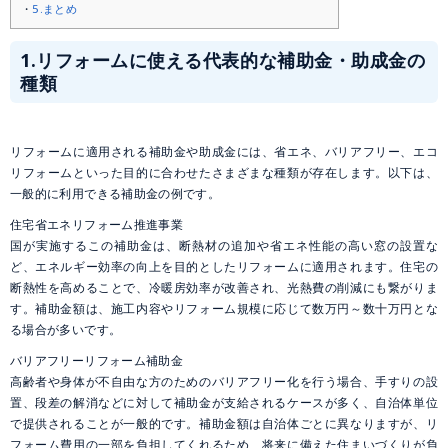
5.まとめ
1.リフォームに使える代表的な補助金・助成金の
種類
リフォームに適用される補助金や助成金には、省エネ、バリアフリー、エコ
リフォームといった目的に合わせたさまざまな種類が存在します。以下は、
一般的に利用できる補助金の例です。
住宅省エネリフォーム推進事業
国が実施するこの補助金は、断熱材の追加や省エネ性能の高い窓の設置な
ど、エネルギー効率の向上を目的としたリフォームに適用されます。住宅の
断熱性を高めることで、冷暖房効率が改善され、光熱費の削減にも繋がりま
す。補助金額は、施工内容やリフォーム規模に応じて数万円～数十万円とな
る場合が多いです。
バリアフリーリフォーム補助金
高齢者や身体が不自由な方のためのバリアフリー化を行う場合、手すりの設
置、段差の解消などに対して補助金が支給されるケースが多く、自治体単位
で提供されることが一般的です。補助金額は自治体ごとに異なりますが、リ
フォーム費用の一部を負担してくれるため、将来に備えた住まいづくりが負