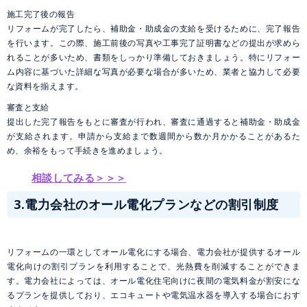
施工完了後の報告
リフォームが完了したら、補助金・助成金の支給を受けるために、完了報告
を行います。この際、施工前後の写真や工事完了証明書などの提出が求めら
れることが多いため、書類をしっかり準備しておきましょう。特にリフォー
ム内容に基づいた詳細な写真が必要な場合が多いため、業者と協力して必要
な資料を揃えます。
審査と支給
提出した完了報告をもとに審査が行われ、審査に通過すると補助金・助成金
が支給されます。申請から支給まで数週間から数か月かかることがあるた
め、余裕をもって手続きを進めましょう。
相談してみる＞＞＞
3.電力会社のオール電化プランなどの割引制度
リフォームの一環としてオール電化にする場合、電力会社が提供するオール
電化向けの割引プランを利用することで、光熱費を削減することができま
す。電力会社によっては、オール電化住宅向けに夜間の電気料金が割安にな
るプランを提供しており、エコキュートや電気温水器を導入する場合におす