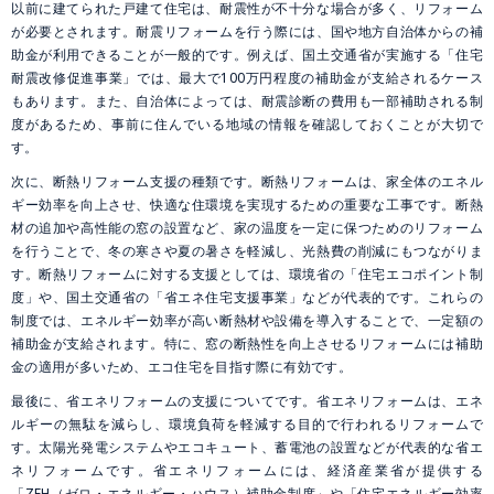
以前に建てられた戸建て住宅は、耐震性が不十分な場合が多く、リフォーム
が必要とされます。耐震リフォームを行う際には、国や地方自治体からの補
助金が利用できることが一般的です。例えば、国土交通省が実施する「住宅
耐震改修促進事業」では、最大で100万円程度の補助金が支給されるケース
もあります。また、自治体によっては、耐震診断の費用も一部補助される制
度があるため、事前に住んでいる地域の情報を確認しておくことが大切で
す。
次に、断熱リフォーム支援の種類です。断熱リフォームは、家全体のエネル
ギー効率を向上させ、快適な住環境を実現するための重要な工事です。断熱
材の追加や高性能の窓の設置など、家の温度を一定に保つためのリフォーム
を行うことで、冬の寒さや夏の暑さを軽減し、光熱費の削減にもつながりま
す。断熱リフォームに対する支援としては、環境省の「住宅エコポイント制
度」や、国土交通省の「省エネ住宅支援事業」などが代表的です。これらの
制度では、エネルギー効率が高い断熱材や設備を導入することで、一定額の
補助金が支給されます。特に、窓の断熱性を向上させるリフォームには補助
金の適用が多いため、エコ住宅を目指す際に有効です。
最後に、省エネリフォームの支援についてです。省エネリフォームは、エネ
ルギーの無駄を減らし、環境負荷を軽減する目的で行われるリフォームで
す。太陽光発電システムやエコキュート、蓄電池の設置などが代表的な省エ
ネリフォームです。省エネリフォームには、経済産業省が提供する
「ZEH（ゼロ・エネルギー・ハウス）補助金制度」や「住宅エネルギー効率