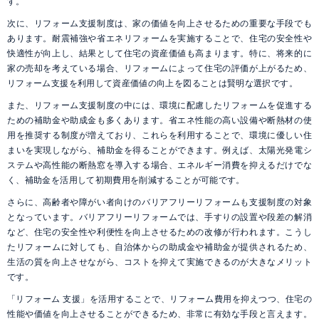
す。
次に、リフォーム支援制度は、家の価値を向上させるための重要な手段でも
あります。耐震補強や省エネリフォームを実施することで、住宅の安全性や
快適性が向上し、結果として住宅の資産価値も高まります。特に、将来的に
家の売却を考えている場合、リフォームによって住宅の評価が上がるため、
リフォーム支援を利用して資産価値の向上を図ることは賢明な選択です。
また、リフォーム支援制度の中には、環境に配慮したリフォームを促進する
ための補助金や助成金も多くあります。省エネ性能の高い設備や断熱材の使
用を推奨する制度が増えており、これらを利用することで、環境に優しい住
まいを実現しながら、補助金を得ることができます。例えば、太陽光発電シ
ステムや高性能の断熱窓を導入する場合、エネルギー消費を抑えるだけでな
く、補助金を活用して初期費用を削減することが可能です。
さらに、高齢者や障がい者向けのバリアフリーリフォームも支援制度の対象
となっています。バリアフリーリフォームでは、手すりの設置や段差の解消
など、住宅の安全性や利便性を向上させるための改修が行われます。こうし
たリフォームに対しても、自治体からの助成金や補助金が提供されるため、
生活の質を向上させながら、コストを抑えて実施できるのが大きなメリット
です。
「リフォーム 支援」を活用することで、リフォーム費用を抑えつつ、住宅の
性能や価値を向上させることができるため、非常に有効な手段と言えます。