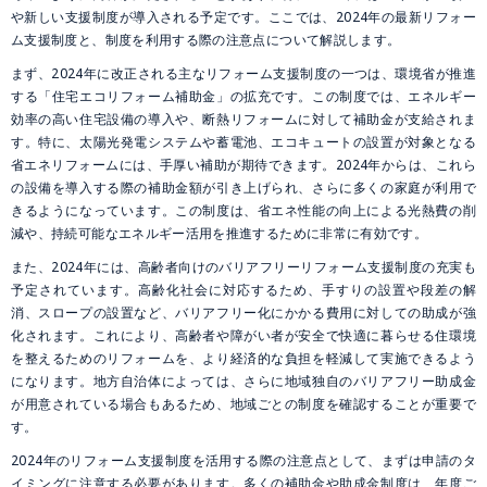
や新しい支援制度が導入される予定です。ここでは、2024年の最新リフォー
ム支援制度と、制度を利用する際の注意点について解説します。
まず、2024年に改正される主なリフォーム支援制度の一つは、環境省が推進
する「住宅エコリフォーム補助金」の拡充です。この制度では、エネルギー
効率の高い住宅設備の導入や、断熱リフォームに対して補助金が支給されま
す。特に、太陽光発電システムや蓄電池、エコキュートの設置が対象となる
省エネリフォームには、手厚い補助が期待できます。2024年からは、これら
の設備を導入する際の補助金額が引き上げられ、さらに多くの家庭が利用で
きるようになっています。この制度は、省エネ性能の向上による光熱費の削
減や、持続可能なエネルギー活用を推進するために非常に有効です。
また、2024年には、高齢者向けのバリアフリーリフォーム支援制度の充実も
予定されています。高齢化社会に対応するため、手すりの設置や段差の解
消、スロープの設置など、バリアフリー化にかかる費用に対しての助成が強
化されます。これにより、高齢者や障がい者が安全で快適に暮らせる住環境
を整えるためのリフォームを、より経済的な負担を軽減して実施できるよう
になります。地方自治体によっては、さらに地域独自のバリアフリー助成金
が用意されている場合もあるため、地域ごとの制度を確認することが重要で
す。
2024年のリフォーム支援制度を活用する際の注意点として、まずは申請のタ
イミングに注意する必要があります。多くの補助金や助成金制度は、年度ご