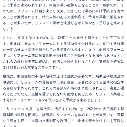
とに予算が決められており、申請が早い者勝ちとなることが一般的です。そ
のため、リフォーム計画が決まり次第、できるだけ早めに申請手続きを進め
ることが推奨されます。特に人気のある支援制度は、予算が早期に消化され
ることが多いため、リフォーム業者と連携しながら速やかに手続きを進めま
しょう。
さらに、支援を受けるためには、制度ごとの条件を満たすことが不可欠で
す。例えば、省エネリフォームに対する補助金を受けるには、使用する設備
が一定の省エネ基準を満たしている必要があります。また、耐震リフォーム
では、リフォーム前に耐震診断を受けることが条件となる場合もあります。
これらの条件を事前に確認し、適切な手続きを行うことが、支援金を確実に
受け取るための重要なステップです。
最後に、申請書類の不備や期限の遅れに注意が必要です。補助金や助成金の
申請には、リフォームの見積書や工事計画書、必要に応じて自治体の指定す
る書類が求められます。これらの書類が不備のまま提出されると、審査が遅
れるだけでなく、支援を受けられない可能性もあるため、リフォーム業者と
十分にコミュニケーションを取りながら手続きを進めましょう。
「リフォーム 支援」を最大限に活用するためには、2024年の改正情報や最
新制度の詳細を把握し、計画的にリフォームを進めることが重要です。適切
な手続きを行い、最新の支援制度を利用して、快適で安全な住まいを実現し
ましょう。