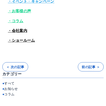
・イベント
・
キャンペーン
・お客様の声
・コラム
・会社案内
・ショールーム
＜ 次の記事
前の記事 ＞
投
稿
カテゴリー
ナ
ビ
ゲ
ー
すべて
シ
ョ
お知らせ
ン
コラム