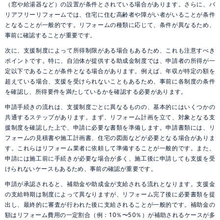
（窓や給湯器など）の設置が条件とされている場合があります。さらに、バ
リアフリーリフォームでは、住宅に住む高齢者や障がい者がいることが条件
となることが一般的です。リフォームの種類に応じて、条件が異なるため、
事前に確認することが重要です。
次に、支援制度によって所得制限がある場合もあるため、これも注意すべき
ポイントです。特に、自治体が提供する助成金制度では、申請者の所得が一
定以下であることが条件となる場合があります。例えば、年収が特定の額を
超えている場合、支援を受けられないこともあるため、事前に各制度の条件
を確認し、所得要件を満たしているかを確認する必要があります。
申請手続きの流れは、支援制度ごとに異なるものの、基本的にはいくつかの
共通するステップがあります。まず、リフォーム計画を立て、対象となる支
援制度を確認した上で、申請に必要な書類を準備します。申請書類には、リ
フォームの見積書や施工計画書、住宅の図面などが必要となる場合がありま
す。これらはリフォーム業者に依頼して準備することが一般的です。また、
申請には施工前に手続きが必要な場合が多く、施工後に申請しても支援を受
けられないケースもあるため、事前の確認が重要です。
申請が承認されると、補助金や助成金が支給される流れとなります。支援金
の支給時期は制度によって異なりますが、リフォーム完了後に必要書類を提
出し、最終的に審査が行われた後に支給されることが一般的です。補助金の
額はリフォーム費用の一定割合（例：10％〜50％）が補助されるケースが多