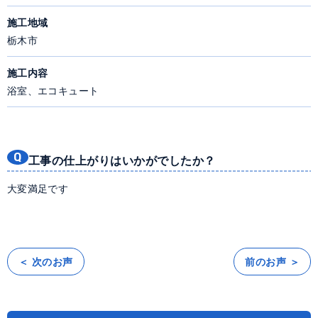
施工地域
栃木市
施工内容
浴室、エコキュート
工事の仕上がりはいかがでしたか？
大変満足です
＜ 次のお声
前のお声 ＞
投
稿
ナ
ビ
ゲ
ー
シ