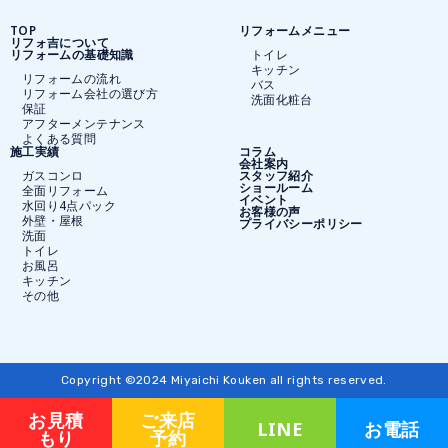
TOP
リフォームメニュー
リフォ吉について
リフォームの基礎知識
トイレ
キッチン
リフォームの流れ
バス
リフォーム会社の選び方
洗面化粧台
保証
アフターメンテナンス
よくある質問
施工実績
コラム
会社案内
ガスコンロ
スタッフ紹介
ショールーム
全面リフォーム
イベント
水回り4点パック
お客様の声
外壁・屋根
プライバシーポリシー
洗面
トイレ
お風呂
キッチン
その他
Copyright ©2024 Miyaichi Kouken all rights reserved.
お見積
ご来店
LINE
お電話
もり
予約