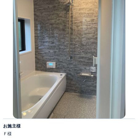
お施主様
Ｆ様