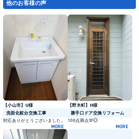
他のお客様の声
ョ
ン
【野木町】H様
【小山市】U様
勝手口ドア交換リフォーム
洗面化粧台交換工事
100点満点💯💮
対応ありがとうございました。
MORE
MORE