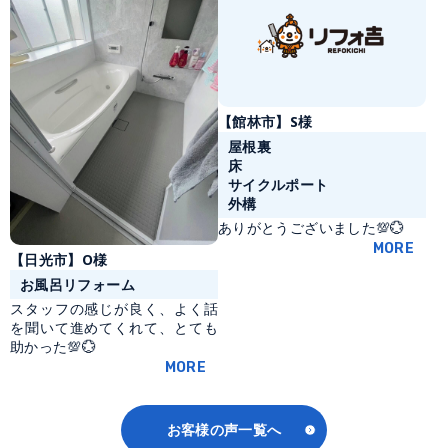
【館林市】S様
屋根裏
床
サイクルポート
外構
ありがとうございました💯💮
MORE
【日光市】O様
お風呂リフォーム
スタッフの感じが良く、よく話
を聞いて進めてくれて、とても
助かった💯💮
MORE
お客様の声一覧へ