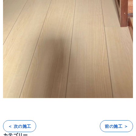
＜ 次の施工
前の施工 ＞
投
稿
カテゴリー
ナ