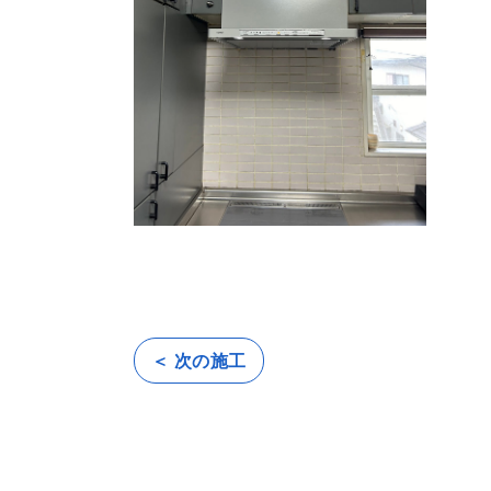
＜ 次の施工
投
稿
ナ
ビ
ゲ
ー
シ
ョ