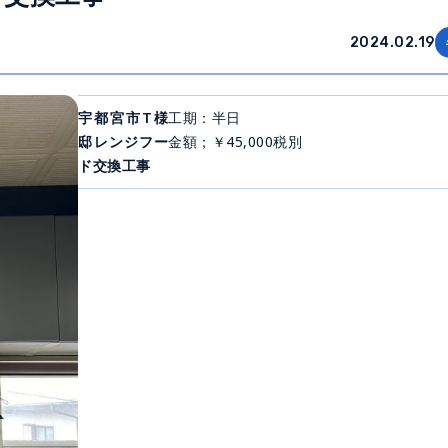
2024.02.19
宇都宮市T様
工期：半日
邸レンジフー
金額；￥45,000税別
ド交換工事