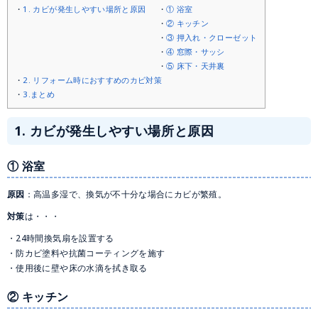
1. カビが発生しやすい場所と原因
① 浴室
② キッチン
③ 押入れ・クローゼット
④ 窓際・サッシ
⑤ 床下・天井裏
2. リフォーム時におすすめのカビ対策
3.まとめ
1. カビが発生しやすい場所と原因
① 浴室
原因
：高温多湿で、換気が不十分な場合にカビが繁殖。
対策
は・・・
24時間換気扇を設置する
防カビ塗料や抗菌コーティングを施す
使用後に壁や床の水滴を拭き取る
② キッチン