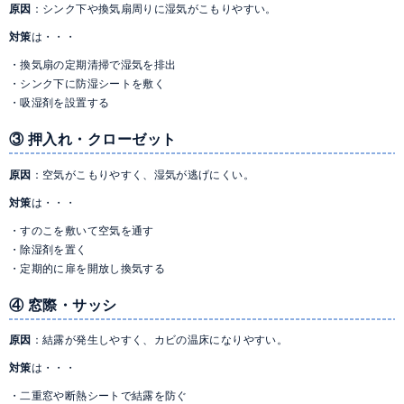
原因
：シンク下や換気扇周りに湿気がこもりやすい。
対策
は・・・
換気扇の定期清掃で湿気を排出
シンク下に防湿シートを敷く
吸湿剤を設置する
③ 押入れ・クローゼット
原因
：空気がこもりやすく、湿気が逃げにくい。
対策
は・・・
すのこを敷いて空気を通す
除湿剤を置く
定期的に扉を開放し換気する
④ 窓際・サッシ
原因
：結露が発生しやすく、カビの温床になりやすい。
対策
は・・・
二重窓や断熱シートで結露を防ぐ