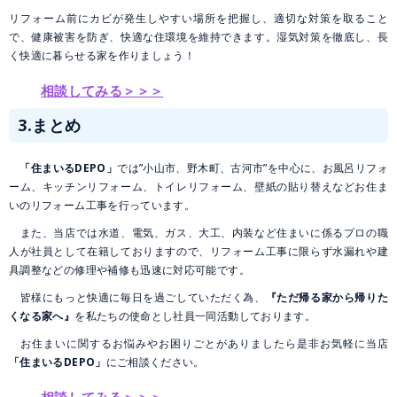
リフォーム前にカビが発生しやすい場所を把握し、適切な対策を取ること
で、健康被害を防ぎ、快適な住環境を維持できます。湿気対策を徹底し、長
く快適に暮らせる家を作りましょう！
相談してみる＞＞＞
3.まとめ
「住まいるDEPO」
では”小山市、野木町、古河市”を中心に、お風呂リフォ
ーム、キッチンリフォーム、トイレリフォーム、壁紙の貼り替えなどお住ま
いのリフォーム工事を行っています。
また、当店では水道、電気、ガス、大工、内装など住まいに係るプロの職
人が社員として在籍しておりますので、リフォーム工事に限らず水漏れや建
具調整などの修理や補修も迅速に対応可能です。
皆様にもっと快適に毎日を過ごしていただく為、
『ただ帰る家から帰りた
くなる家へ』
を私たちの使命とし社員一同活動しております。
お住まいに関するお悩みやお困りごとがありましたら是非お気軽に当店
「住まいるDEPO」
にご相談ください。