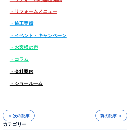
・リフォームメニュー
・施工実績
・イベント
・
キャンペーン
・お客様の声
・コラム
・会社案内
・ショールーム
＜ 次の記事
前の記事 ＞
投
稿
カテゴリー
ナ
ビ