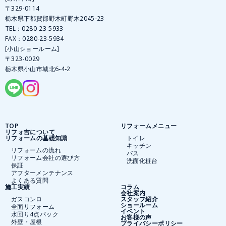
〒329-0114
栃木県下都賀郡野木町野木2045-23
TEL：
0280-23-5933
FAX：0280-23-5934
[小山ショールーム]
〒323-0029
栃木県小山市城北6-4-2
TOP
リフォームメニュー
リフォ吉について
リフォームの基礎知識
トイレ
キッチン
リフォームの流れ
バス
リフォーム会社の選び方
洗面化粧台
保証
アフターメンテナンス
よくある質問
施工実績
コラム
会社案内
ガスコンロ
スタッフ紹介
ショールーム
全面リフォーム
イベント
水回り4点パック
お客様の声
外壁・屋根
プライバシーポリシー