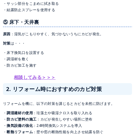
サッシ部分をこまめに拭き取る
結露防止スプレーを使用する
⑤ 床下・天井裏
原因
：湿気がこもりやすく、気づかないうちにカビが発生。
対策
は・・・
床下換気口を設置する
調湿材を敷く
防カビ加工を施す
相談してみる＞＞＞
2. リフォーム時におすすめのカビ対策
リフォームを機に、以下の対策を講じるとカビを未然に防げます。
調湿建材の使用
：珪藻土や吸湿クロスを取り入れる
防カビ塗料の施工
：カビが発生しやすい場所に塗布
換気設備の強化
：24時間換気システムを導入
断熱リフォーム
：壁や窓の断熱性能を向上させ結露を防ぐ