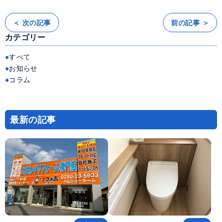
＜ 次の記事
前の記事 ＞
投
稿
カテゴリー
ナ
ビ
ゲ
ー
すべて
シ
ョ
お知らせ
ン
コラム
最新の記事