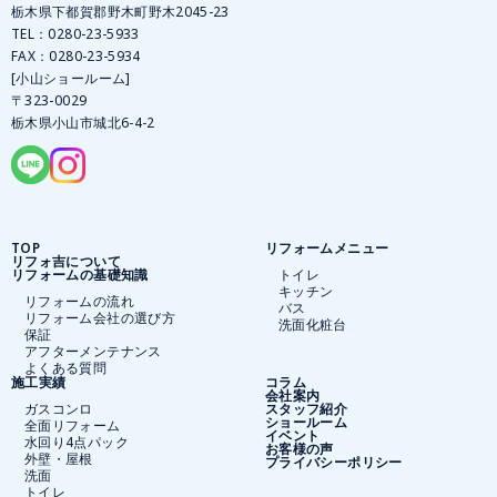
栃木県下都賀郡野木町野木2045-23
TEL：
0280-23-5933
FAX：0280-23-5934
[小山ショールーム]
〒323-0029
栃木県小山市城北6-4-2
TOP
リフォームメニュー
リフォ吉について
リフォームの基礎知識
トイレ
キッチン
リフォームの流れ
バス
リフォーム会社の選び方
洗面化粧台
保証
アフターメンテナンス
よくある質問
施工実績
コラム
会社案内
ガスコンロ
スタッフ紹介
ショールーム
全面リフォーム
イベント
水回り4点パック
お客様の声
外壁・屋根
プライバシーポリシー
洗面
トイレ