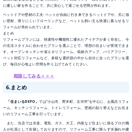
に優しい家を作ることで、共に安心して過ごせる空間が作れます。
ペットドアや壁材の工夫: ペットが自由に行き来できるペットドアや、爪に強
い壁材、滑りにくいフローリングなど、ペットも飼い主も快適に暮らせるリ
フォームが求められています。
まとめ
リフォームプランには、快適性や機能性に優れたアイデアが多く存在し、今
の生活スタイルに合わせたプランを選ぶことで、理想の住まいが実現できま
す。オープンキッチンや省エネリフォーム、収納力アップ、バリアフリー、
ペット対応リフォームなど、多様な選択肢の中から自分に合ったプランを選
び、毎日が心地よい空間を作り上げてみてください。
相談してみる＞＞＞
6.まとめ
「住まいるDEPO」
では”小山市、野木町、古河市”を中心に、お風呂リフォ
ーム、キッチンリフォーム、トイレリフォーム、壁紙の貼り替えなどお住ま
いのリフォーム工事を行っています。
また、当店では水道、電気、ガス、大工、内装など住まいに係るプロの職
人が社員として在籍しておりますので、リフォーム工事に限らず水漏れや建