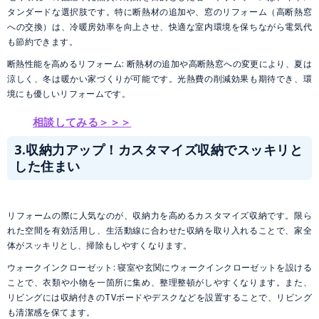
タンダードな選択肢です。特に断熱材の追加や、窓のリフォーム（高断熱窓
への交換）は、冷暖房効率を向上させ、快適な室内環境を保ちながら電気代
も節約できます。
断熱性能を高めるリフォーム: 断熱材の追加や高断熱窓への変更により、夏は
涼しく、冬は暖かい家づくりが可能です。光熱費の削減効果も期待でき、環
境にも優しいリフォームです。
相談してみる＞＞＞
3.収納力アップ！カスタマイズ収納でスッキリと
した住まい
リフォームの際に人気なのが、収納力を高めるカスタマイズ収納です。限ら
れた空間を有効活用し、生活動線に合わせた収納を取り入れることで、家全
体がスッキリとし、掃除もしやすくなります。
ウォークインクローゼット: 寝室や玄関にウォークインクローゼットを設ける
ことで、衣類や小物を一箇所に集め、整理整頓がしやすくなります。また、
リビングには収納付きのTVボードやデスクなどを設置することで、リビング
も清潔感を保てます。