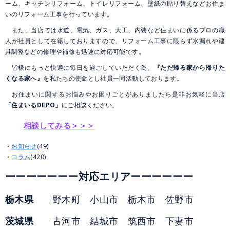
ーム、キッチンリフォーム、トイレリフォーム、壁紙の貼り替えなどお住ま
いのリフォーム工事を行っています。
また、当店では水道、電気、ガス、大工、内装など住まいに係るプロの職
人が社員として在籍しておりますので、リフォーム工事に限らず水漏れや建
具調整などの修理や補修も迅速に対応可能です。
皆様にもっと快適に毎日を過ごしていただく為、
『ただ帰る家から帰りた
くなる家へ』
を私たちの使命とし社員一同活動しております。
お住まいに関するお悩みやお困りごとがありましたら是非お気軽に当店
「住まいるDEPO」
にご相談ください。
相談してみる＞＞＞
お知らせ
(49)
コラム
(420)
ーーーーーーー対応エリアーーーーーー
栃木県
野木町 小山市 栃木市 佐野市
茨城県
古河市 結城市 筑西市 下妻市