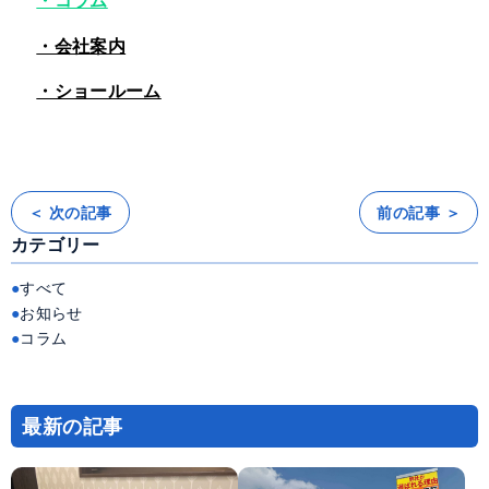
・コラム
・会社案内
・ショールーム
＜ 次の記事
前の記事 ＞
投
稿
カテゴリー
ナ
ビ
ゲ
ー
すべて
シ
ョ
お知らせ
ン
コラム
最新の記事