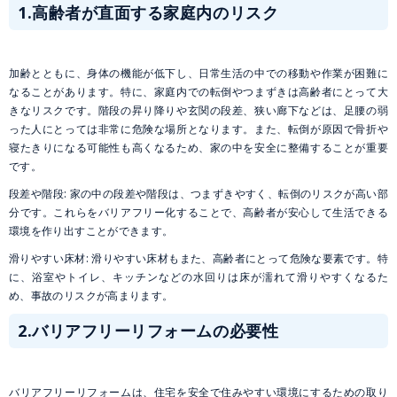
1.高齢者が直面する家庭内のリスク
加齢とともに、身体の機能が低下し、日常生活の中での移動や作業が困難に
なることがあります。特に、家庭内での転倒やつまずきは高齢者にとって大
きなリスクです。階段の昇り降りや玄関の段差、狭い廊下などは、足腰の弱
った人にとっては非常に危険な場所となります。また、転倒が原因で骨折や
寝たきりになる可能性も高くなるため、家の中を安全に整備することが重要
です。
段差や階段: 家の中の段差や階段は、つまずきやすく、転倒のリスクが高い部
分です。これらをバリアフリー化することで、高齢者が安心して生活できる
環境を作り出すことができます。
滑りやすい床材: 滑りやすい床材もまた、高齢者にとって危険な要素です。特
に、浴室やトイレ、キッチンなどの水回りは床が濡れて滑りやすくなるた
め、事故のリスクが高まります。
2.バリアフリーリフォームの必要性
バリアフリーリフォームは、住宅を安全で住みやすい環境にするための取り