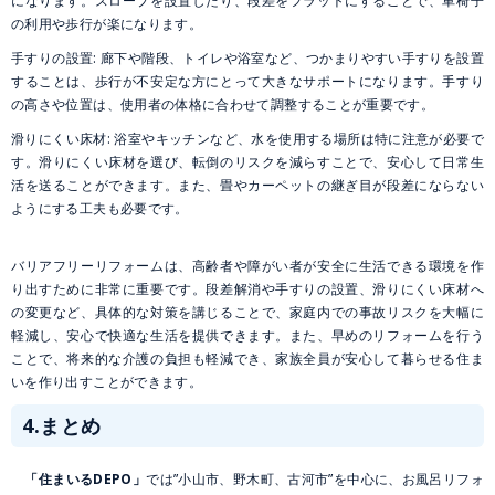
になります。スロープを設置したり、段差をフラットにすることで、車椅子
の利用や歩行が楽になります。
手すりの設置: 廊下や階段、トイレや浴室など、つかまりやすい手すりを設置
することは、歩行が不安定な方にとって大きなサポートになります。手すり
の高さや位置は、使用者の体格に合わせて調整することが重要です。
滑りにくい床材: 浴室やキッチンなど、水を使用する場所は特に注意が必要で
す。滑りにくい床材を選び、転倒のリスクを減らすことで、安心して日常生
活を送ることができます。また、畳やカーペットの継ぎ目が段差にならない
ようにする工夫も必要です。
バリアフリーリフォームは、高齢者や障がい者が安全に生活できる環境を作
り出すために非常に重要です。段差解消や手すりの設置、滑りにくい床材へ
の変更など、具体的な対策を講じることで、家庭内での事故リスクを大幅に
軽減し、安心で快適な生活を提供できます。また、早めのリフォームを行う
ことで、将来的な介護の負担も軽減でき、家族全員が安心して暮らせる住ま
いを作り出すことができます。
4.まとめ
「住まいるDEPO」
では”小山市、野木町、古河市”を中心に、お風呂リフォ