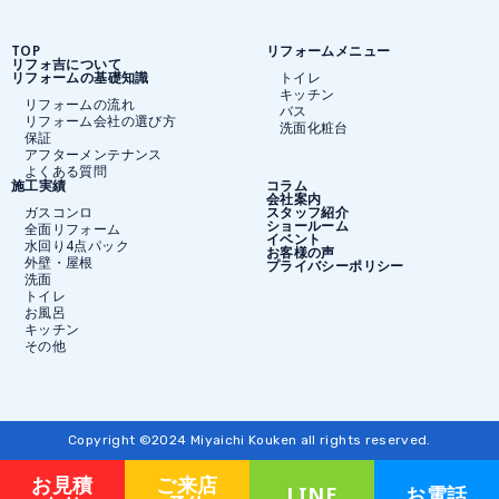
TOP
リフォームメニュー
リフォ吉について
リフォームの基礎知識
トイレ
キッチン
リフォームの流れ
バス
リフォーム会社の選び方
洗面化粧台
保証
アフターメンテナンス
よくある質問
施工実績
コラム
会社案内
ガスコンロ
スタッフ紹介
ショールーム
全面リフォーム
イベント
水回り4点パック
お客様の声
外壁・屋根
プライバシーポリシー
洗面
トイレ
お風呂
キッチン
その他
Copyright ©2024 Miyaichi Kouken all rights reserved.
お見積
ご来店
LINE
お電話