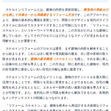
スケルトンリフォームとは、建物の内部を原状回復し、
構造体の骨組みだ
けを残して内装を一から再構築するリフォーム方法
です。このアプローチに
より、建物の基本的な機能を更新しつつ、間取りやデザインを現代のライフ
スタイルに合わせてカスタマイズすることが可能になります。「リフォーム
スケルトン」というキーワードで考えるとき、この方法がどのような建物に
適しているか、そしてそのプロセスにはどのようなステップが含まれるかを
理解することが重要です。
スケルトンリフォームのプロセスは通常、まず建物の内部を解体すること
から始まります。これには古い配管や電気配線の撤去、古い壁や床材の取り
除きが含まれます。
建物の基本構造（スケルトン）
を残し、それを基に新し
い設備や仕上げ材を導入します。この方法は、特に老朽化した建物や、現代
の住宅基準に適合しない古い住宅の大幅な改善に最適です。
スケルトンリフォームの主なメリットは、建物のポテンシャルを最大限に
活用できることです。間取りを完全に変更することができるため、住宅の機
能性を向上させるとともに、エネルギー効率の高い最新の設備を導入するこ
とが可能です。また、老朽化に伴う問題を根本から解決できるため、長期的
なメンテナンスコストの削減にもつながります。
「リフォーム スケルトン」は、建物を根本から再設計する大規模なリフォ
ームであるため、計画的に進める必要があります。適切な設計と質の高い施