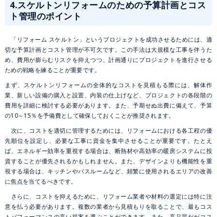
4.ス
ケルトンリフォームのための予算計画とコス
ト管理のポイント
「リフォーム スケルトン」というプロジェクトを成功させるためには、適
切な予算計画とコスト管理が不可欠です。この手法は大規模な工事を伴うた
め、費用が膨らむリスクを抑えつつ、計画通りにプロジェクトを進行させる
ための戦略を練ることが重要です。
まず、スケルトンリフォームの全体的なコストを見積もる際には、解体作
業、新しい設備の購入と設置、内装の仕上げなど、プロジェクトの各段階の
費用を詳細に検討する必要があります。また、予期せぬ出費に備えて、予算
の10～15％を予備費として確保しておくことが推奨されます。
次に、コストを適切に管理するためには、リフォームにおける各工程の優
先順位を設定し、必要な工事に資金を集中させることが重要です。たとえ
ば、エネルギー効率を重視する場合は、断熱材や高効率の暖房システムに投
資することが優先されるかもしれません。また、デザインよりも機能性を重
視する場合は、キッチンやバスルームなど、頻繁に使用されるエリアの改善
に焦点を当てるべきです。
さらに、コストを抑えるために、リフォーム業者や材料の選定には特に注
意を払う必要があります。複数の業者から見積もりを取ることで、最もコス
トパフォーマンスの高い提案を選ぶことができます。また、高品質だがコス