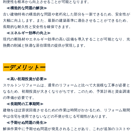
利便性を根本から向上させることが可能となります。
≪構造的な問題の解決≫
古い建物特有の構造的な問題や老朽化した部分を一新できるため、安全性が
大幅に向上します。また、最新の建築基準に適合させることができるため、
長期的な耐久性と安全性を確保できます。
≪エネルギー効率の向上≫
現代の断熱材やエネルギー効率の高い設備を導入することが可能となり、光
熱費の削減と快適な居住環境の提供が実現します。
ーデメリットー
≪高い初期投資が必要≫
スケルトンリフォームは、通常のリフォームと比べて大規模な工事が必要と
なるため、初期投資が大きくなりがちです。このため、予算計画と資金調達
の準備が必要です。
≪長期間の工事期間≫
建物をほぼ原状回復させるための作業は時間がかかるため、リフォーム期間
中は住宅を使用できないなどの不便が生じる可能性があります。
≪予期せぬ問題の発生≫
解体作業中に予期せぬ問題が発見されることがあり、これが追加のコストや