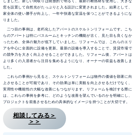
しました。新しい間取りは開放的で明るく、最新の断熱材を使用し、大きな
窓を設置して自然光がたっぷりと入る設計に変更されました。結果として、
家全体の使い勝手が向上し、一年中快適な室温を保つことができるようにな
りました。
二つ目の事例は、老朽化したアパートのスケルトンリフォームです。こち
らのアパートは特にバスルームとキッチンの機能が古く、見た目も良くなか
ったため、全体の魅力が低下していました。リフォームでは、これらのエリ
アを中心に全面的に設備を更新。最新の設備を導入することで、賃貸市場で
の競争力を大きく向上させることができました。リフォーム後、アパートは
より多くの入居者から注目を集めるようになり、オーナーの収益も改善しま
した。
これらの事例から見ると、スケルトンリフォームは物件の価値を顕著に向
上させることが可能であり、その効果は単に美観を向上させるだけでなく、
実用性や機能性の大幅な改善にもつながります。リフォームを検討する際に
は、これらの事例を参考に、どのような改善を望んでいるのかを明確にし、
プロジェクトを前進させるための具体的なイメージを持つことが大切です。
相談してみる＞
＞＞