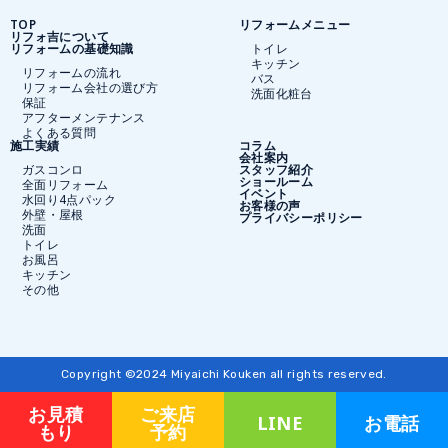
TOP
リフォームメニュー
リフォ吉について
リフォームの基礎知識
トイレ
キッチン
リフォームの流れ
バス
リフォーム会社の選び方
洗面化粧台
保証
アフターメンテナンス
よくある質問
施工実績
コラム
会社案内
ガスコンロ
スタッフ紹介
ショールーム
全面リフォーム
イベント
水回り4点パック
お客様の声
外壁・屋根
プライバシーポリシー
洗面
トイレ
お風呂
キッチン
その他
Copyright ©2024 Miyaichi Kouken all rights reserved.
お見積
ご来店
LINE
お電話
もり
予約