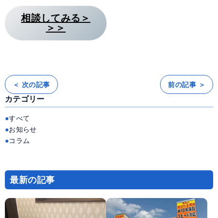
相談してみる＞
＞＞
＜ 次の記事
前の記事 ＞
投
稿
カテゴリー
ナ
ビ
ゲ
ー
すべて
シ
ョ
お知らせ
ン
コラム
最新の記事